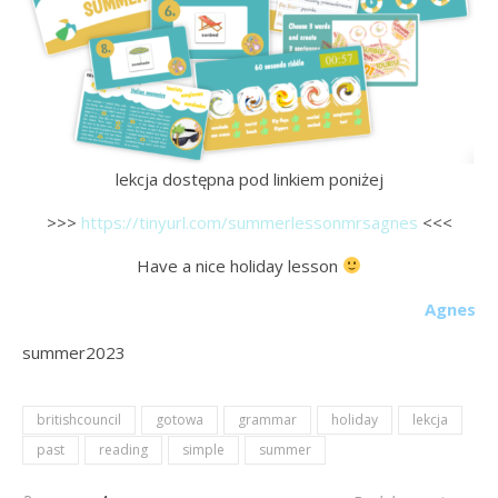
lekcja dostępna pod linkiem poniżej
>>>
https://tinyurl.com/summerlessonmrsagnes
<<<
Have a nice holiday lesson
Agnes
summer2023
britishcouncil
gotowa
grammar
holiday
lekcja
past
reading
simple
summer