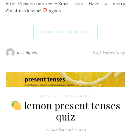
https://tinyurl.com/tensesXmas <<< Have a merry
Christmas lesson!
Agnes
DOWIEDZ SIĘ WIĘCEJ
mrs Agnes
Brak komentarzy
,
A2 - B2
CHILDREN A1
lemon present tenses
quiz
10 października, 2021