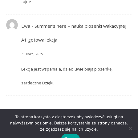
fajne
Ewa
-
Summer’s here – nauka piosenki wakacyjnej
A1 gotowa lekcja
31 lipca, 2025
Lekcja jest wspaniała, dzieci uwielbiają piosenkę,
serdeczne Dzięki.
Ta strona korzysta z ciasteczek aby świadczyć usługi na
najwyższym poziomie. Dalsze korzystanie ze strony oznacza,
że zgadzasz się na ich użycie.
Ashe Motyw przez
WP Royal
.