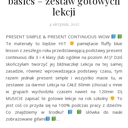
basics – zestaw gotowych
lekcji
4 sierpnia, 2022
PRESENT SIMPLE & PRESENT CONTINUOUS WOW
Te materiały to będzie HIT
pamiętacie fluffy blue
lesson z zeszłego roku przedstawiającą podstawy present
continuous dla 3 i 4 klasy (lub ogólnie na poziom A1)? Dziś
skończyłam tworzyć jej bliźniaczkę! Lekcja na tej samej
zasadzie, również wprowadzająca podstawy czasu, tym
razem jednak present simple i wszystko macie tu, w
zestawie za darmo! Lekcja na CAŁE 60min (chociaż u mnie
w grupach wychodziła czasem nawet na 120min :D)
MUSICIE zapisać te gotowe lekcje na rok szkolny
To
jest coś co przyda się na 100% podczas pracy z dziećmi.
Co znajdziemy w środku?
słówka do nauki
zobrazowane gifami
…