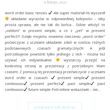
9 lutego, 2022
word order basic tenses
Ale super materiał mi wyszedł
układanie wyrazów w odpowiedniej kolejności – niby
prosta sprawa, ale nie tak do końca… Gdzie włożyć to
„seldom” w present simple, a co z „yet” w present
perfect?! Dzięki mojemu nowemu ćwiczeniu „word order”
poćwiczycie z uczniami układanie zdań w sześciu różnych
podstawowych czasach gramatycznych! A jeśli
potrzebujecie powtórki tylko jednego z nich – można też
używać ich indywidualnie
wystarczy przejść na
konkretną stronę w prezentacji z potrzebnym Wam
czasem. Z pomocą tej prezentacji przećwiczycie z uczniami
word order w czasach:
present simple
present
continuous
present perfect
past simple
past
continuous
future simple Potrzebne wskazówki – nie…
DOWIEDZ SIĘ WIĘCEJ