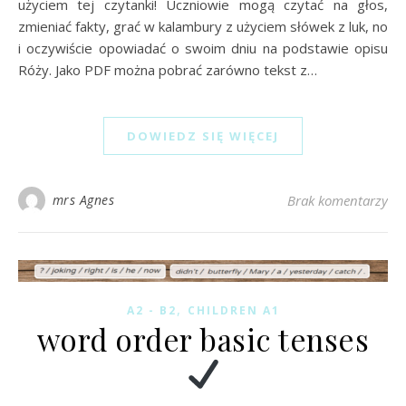
użyciem tej czytanki! Uczniowie mogą czytać na głos,
zmieniać fakty, grać w kalambury z użyciem słówek z luk, no
i oczywiście opowiadać o swoim dniu na podstawie opisu
Róży. Jako PDF można pobrać zarówno tekst z…
DOWIEDZ SIĘ WIĘCEJ
mrs Agnes
Brak komentarzy
,
A2 - B2
CHILDREN A1
word order basic tenses