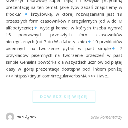
stworzyć naprawdę super fajną i niezwykle przydatną
prezentację na ten temat. Jakie typy zadań znajdziemy w
środku?
krzyżówkę, w której rozwiązaniami jest 19
przeszłych form czasowników nieregularnych (od A do M
alfabetycznie)
wyścigi konne, w których trzeba wybrać
15 poprawnych przeszłych form czasowników
nieregularnych (od P do W alfabetycznie)
10 przykładów
pisemnych na tworzenie pytań w past simple
7
przykładów pisemnych na tworzenie przeczeń w past
simple Genialna powtórka dla wszystkich uczniów od piątej
klasy w górę! prezentacja dostępna pod linkiem poniżej
>>> https://tinyurl.com/irregularverbsMA <<< Have…
DOWIEDZ SIĘ WIĘCEJ
mrs Agnes
Brak komentarzy