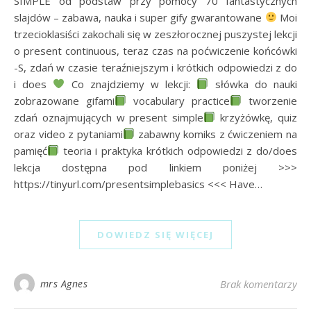
SIMPLE od podstaw przy pomocy 70 fantastycznych
slajdów – zabawa, nauka i super gify gwarantowane
Moi
trzecioklasiści zakochali się w zeszłorocznej puszystej lekcji
o present continuous, teraz czas na poćwiczenie końcówki
-S, zdań w czasie teraźniejszym i krótkich odpowiedzi z do
i does
Co znajdziemy w lekcji:
słówka do nauki
zobrazowane gifami
vocabulary practice
tworzenie
zdań oznajmujących w present simple
krzyżówkę, quiz
oraz video z pytaniami
zabawny komiks z ćwiczeniem na
pamięć
teoria i praktyka krótkich odpowiedzi z do/does
lekcja dostępna pod linkiem poniżej >>>
https://tinyurl.com/presentsimplebasics <<< Have…
DOWIEDZ SIĘ WIĘCEJ
mrs Agnes
Brak komentarzy