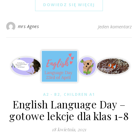
DOWIEDZ SIĘ WIĘCEJ
mrs Agnes
Jeden komentarz
,
A2 - B2
CHILDREN A1
English Language Day –
gotowe lekcje dla klas 1-8
18 kwietnia, 2021