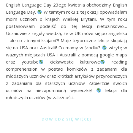
English Language Day 23ego kwietnia obchodzimy English
Language Day.
W tamtym roku z tej okazji opowiadałam
moim uczniom o krajach Wielkiej Brytanii. W tym roku
postanowiłam podejść do tej lekcji nietuzinkowo…
Uczniowie z reguły wiedzą, że w UK mówi się po angielsku
– ale co z innymi krajami?! Moje tegoroczne lekcje skupiają
się na USA oraz Australii! Co mamy w środku?
wizytę w
ważnych miejscach USA i Australii z pomocą google maps
oraz youtube
ciekawostki kulturowe
reading
comprehension w postaci komiksów z zadaniami dla
młodszych uczniów oraz krótkich artykułów przyrodniczych
z zadaniami dla starszych uczniów Zabierzcie swoich
uczniów na niezapomnianą wycieczkę!
lekcja dla
młodszych uczniów (w zależności…
DOWIEDZ SIĘ WIĘCEJ