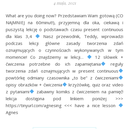
4 maja, 2021
What are you doing now? Przedstawiam Wam gotową (CO
NAJMNIEJ na 60minut!), przyjemną dla oka, ciekawą i
puszystą lekcję o podstawach czasu present continuous
dla klas 3,4
Nasz przewodnik, Teddy, wprowadzi
podczas lekcji główne zasady tworzenia zdań
oznajmujących o czynnościach wykonywanych w tym
momencie! Co znajdziemy w lekcji…
12 słówek +
ćwiczenia potrzebne do ich zapamiętania
reguły
tworzenia zdań oznajmujących w present continuous
powtórkę odmiany czasownika „to be” z ćwiczeniami
opisy obrazków + ćwiczenia
krzyżówkę, quiz oraz video
z pytaniami
zabawny komiks z ćwiczeniem na pamięć!
lekcja dostępna pod linkiem poniżej >>>
https://tinyurl.com/agnesing <<< have a nice lesson
Agnes