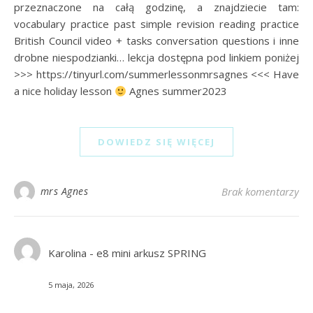
przeznaczone na całą godzinę, a znajdziecie tam:
vocabulary practice past simple revision reading practice
British Council video + tasks conversation questions i inne
drobne niespodzianki… lekcja dostępna pod linkiem poniżej
>>> https://tinyurl.com/summerlessonmrsagnes <<< Have
a nice holiday lesson
Agnes summer2023
DOWIEDZ SIĘ WIĘCEJ
mrs Agnes
Brak komentarzy
Karolina
-
e8 mini arkusz SPRING
5 maja, 2026