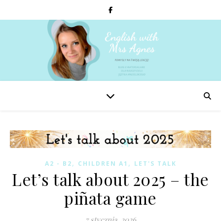
,
,
A2 - B2
CHILDREN A1
LET'S TALK
Let’s talk about 2025 – the
piñata game
7 stycznia, 2026