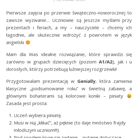
Pierwsze zajęcia po przerwie świąteczno-noworocznej to
zawsze wyzwanie… Uczniowie są jeszcze myślami przy
prezentach i feriach, a my – nauczyciele – chcemy ich
łagodnie, ale skutecznie wdrożyć z powrotem w język
angielski
Mam dla Was idealne rozwiązanie, które sprawdzi się
zarówno w grupach dziecięcych (poziom
A1/A2
), jak i u
dorosłych, którzy potrzebują luźniejszej rozgrzewki!
Przygotowałam prezentację w
Genially
, która zamienia
klasyczne „podsumowanie roku” w świetną zabawę, a
głównymi bohaterami są kolorowe koniki – piniaty
Zasada jest prosta:
Uczeń wybiera piniatę.
Musi w nią „klikać”, aż pęknie (to daje mnóstwo frajdy
młodszym uczniom!!!).
Pod spodem kryje się zadanie – pytanie dotyczące