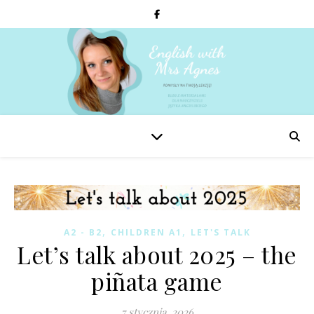
,
,
A2 - B2
CHILDREN A1
LET'S TALK
Let’s talk about 2025 – the
piñata game
7 stycznia, 2026