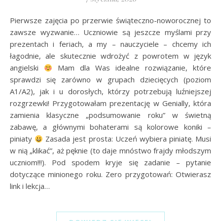
Pierwsze zajęcia po przerwie świąteczno-noworocznej to
zawsze wyzwanie… Uczniowie są jeszcze myślami przy
prezentach i feriach, a my – nauczyciele – chcemy ich
łagodnie, ale skutecznie wdrożyć z powrotem w język
angielski
Mam dla Was idealne rozwiązanie, które
sprawdzi się zarówno w grupach dziecięcych (poziom
A1/A2), jak i u dorosłych, którzy potrzebują luźniejszej
rozgrzewki! Przygotowałam prezentację w Genially, która
zamienia klasyczne „podsumowanie roku” w świetną
zabawę, a głównymi bohaterami są kolorowe koniki –
piniaty
Zasada jest prosta: Uczeń wybiera piniatę. Musi
w nią „klikać”, aż pęknie (to daje mnóstwo frajdy młodszym
uczniom!!!). Pod spodem kryje się zadanie – pytanie
dotyczące minionego roku. Zero przygotowań: Otwierasz
link i lekcja…