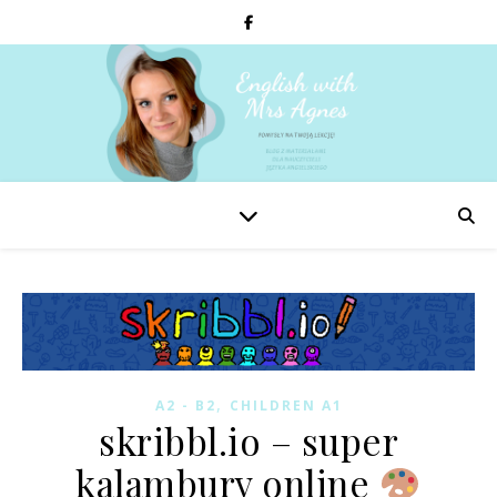
,
A2 - B2
CHILDREN A1
skribbl.io – super
kalambury online