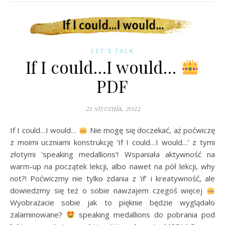
LET'S TALK
If I could…I would…
PDF
21 stycznia, 2022
If I could…I would…
Nie mogę się doczekać, aż poćwiczę
z moimi uczniami konstrukcję 'If I could…I would…’ z tymi
złotymi 'speaking medallions’! Wspaniała aktywność na
warm-up na początek lekcji, albo nawet na pół lekcji, why
not?! Poćwiczmy nie tylko zdania z 'if’ i kreatywność, ale
dowiedzmy się też o sobie nawzajem czegoś więcej
Wyobrażacie sobie jak to pięknie będzie wyglądało
zalaminowane?
speaking medallions do pobrania pod