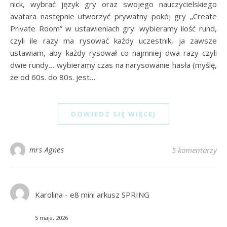
nick, wybrać język gry oraz swojego nauczycielskiego
avatara następnie utworzyć prywatny pokój gry „Create
Private Room” w ustawieniach gry: wybieramy ilość rund,
czyli ile razy ma rysować każdy uczestnik, ja zawsze
ustawiam, aby każdy rysował co najmniej dwa razy czyli
dwie rundy… wybieramy czas na narysowanie hasła (myślę,
że od 60s. do 80s. jest…
DOWIEDZ SIĘ WIĘCEJ
mrs Agnes
5 komentarzy
Karolina
-
e8 mini arkusz SPRING
5 maja, 2026