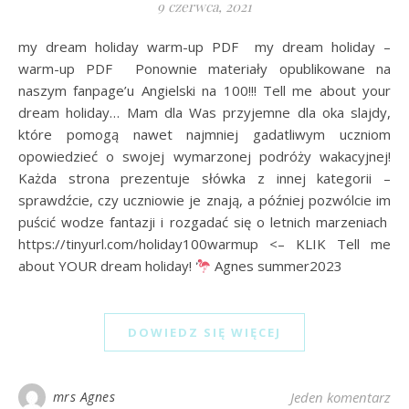
9 czerwca, 2021
my dream holiday warm-up PDF my dream holiday –
warm-up PDF Ponownie materiały opublikowane na
naszym fanpage’u Angielski na 100!!! Tell me about your
dream holiday… Mam dla Was przyjemne dla oka slajdy,
które pomogą nawet najmniej gadatliwym uczniom
opowiedzieć o swojej wymarzonej podróży wakacyjnej!
Każda strona prezentuje słówka z innej kategorii –
sprawdźcie, czy uczniowie je znają, a później pozwólcie im
puścić wodze fantazji i rozgadać się o letnich marzeniach
https://tinyurl.com/holiday100warmup <– KLIK Tell me
about YOUR dream holiday!
Agnes summer2023
DOWIEDZ SIĘ WIĘCEJ
mrs Agnes
Jeden komentarz