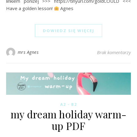
linkiem poniżej >>> https://tinyurl.com/goldCOULD <<<
Have a golden lesson!
Agnes
DOWIEDZ SIĘ WIĘCEJ
mrs Agnes
Brak komentarzy
A2 - B2
my dream holiday warm-
up PDF