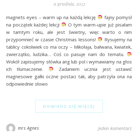
9 grudnia, 2022
magnets eyes – warm up na każdą lekcję
fajny pomysł
na początek każdej lekcji
O tym warm-upie już pisałam
w tamtym roku, ale jest świetny, więc warto o nim
przypomnieć w czasie Christmas lessons!
Rysujemy na
tablicy cokolwiek co ma oczy – Mikołaja, bałwana, kwiatek,
zwierzątko, ludzika… Coś co pasuje nam do tematu.
Wokół zapisujemy słówka ang lub pol i wymawiamy na głos
ich tłumaczenie.
Zadaniem ucznia jest ustawić
magnesowe gałki oczne postaci tak, aby patrzyła ona na
odpowiednie słowo
DOWIEDZ SIĘ WIĘCEJ
mrs Agnes
Jeden komentarz