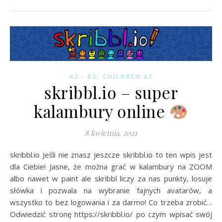
,
A2 - B2
CHILDREN A1
skribbl.io – super
kalambury online
8 kwietnia, 2021
skribbl.io Jeśli nie znasz jeszcze skribbl.io to ten wpis jest
dla Ciebie! Jasne, że można grać w kalambury na ZOOM
albo nawet w paint ale skribbl liczy za nas punkty, losuje
słówka i pozwala na wybranie fajnych avatarów, a
wszystko to bez logowania i za darmo! Co trzeba zrobić…
Odwiedzić stronę https://skribbl.io/ po czym wpisać swój