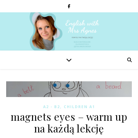
,
A2 - B2
CHILDREN A1
magnets eyes – warm up
na każdą lekcję