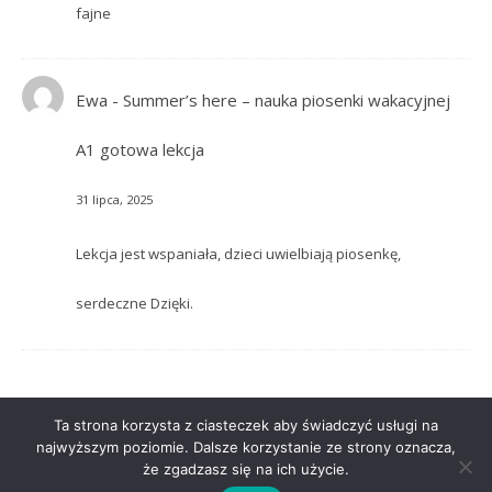
fajne
Ewa
-
Summer’s here – nauka piosenki wakacyjnej
A1 gotowa lekcja
31 lipca, 2025
Lekcja jest wspaniała, dzieci uwielbiają piosenkę,
serdeczne Dzięki.
Ta strona korzysta z ciasteczek aby świadczyć usługi na
najwyższym poziomie. Dalsze korzystanie ze strony oznacza,
że zgadzasz się na ich użycie.