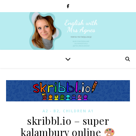
,
A2 - B2
CHILDREN A1
skribbl.io – super
kalambury online