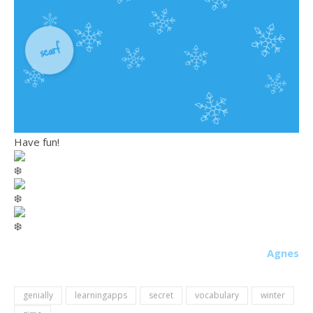
Have fun!
Agnes
genially
learningapps
secret
vocabulary
winter