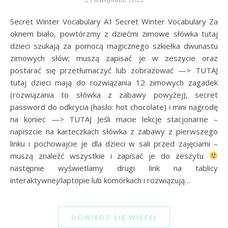
Secret Winter Vocabulary A1 Secret Winter Vocabulary Za
oknem biało, powtórzmy z dziećmi zimowe słówka tutaj
dzieci szukają za pomocą magicznego szkiełka dwunastu
zimowych słów; muszą zapisać je w zeszycie oraz
postarać się przetłumaczyć lub zobrazować —> TUTAJ
tutaj dzieci mają do rozwiązania 12 zimowych zagadek
(rozwiązania to słówka z zabawy powyżej), secret
password do odkrycia (hasło: hot chocolate) i mini nagrodę
na koniec —> TUTAJ Jeśli macie lekcje stacjonarne –
napiszcie na karteczkach słówka z zabawy z pierwszego
linku i pochowajcie je dla dzieci w sali przed zajęciami –
muszą znaleźć wszystkie i zapisać je do zeszytu
następnie wyświetlamy drugi link na tablicy
interaktywnej/laptopie lub komórkach i rozwiązują…
DOWIEDZ SIĘ WIĘCEJ