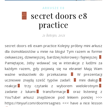
ARKUSZE E8
secret doors e8
practice
21 lutego, 2021
secret doors e8 exam practice Kolejny próbny mini arkusz
dla ósmoklasistów u mnie na blogu! Tym razem w formie
ciekawszej, dziwniejszej, bardziej kolorowej i fajniejszej
Pamiętajcie, żeby wdawać się w interakcje z ludźmi za
każdym razem, gdy pojawią się na ekranie! Mają Wam
ważne wskazówki do przekazania
W prezentacji
uczniowie znajdą sześć typów zadań:
mini dialogi
reakcje
trzy czytanki z wyborem wielokrotnym
zadanie z lukami
transformacje
oraz listening z
YouTube! arkusz znajdziecie pod linkiem poniżej >>>
https://tinyurl.com/doormrsagnes <<< have a nice lesson