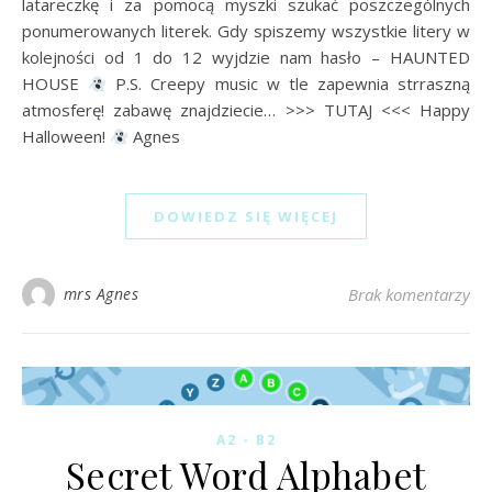
latareczkę i za pomocą myszki szukać poszczególnych
ponumerowanych literek. Gdy spiszemy wszystkie litery w
kolejności od 1 do 12 wyjdzie nam hasło – HAUNTED
HOUSE
P.S. Creepy music w tle zapewnia strraszną
atmosferę! zabawę znajdziecie… >>> TUTAJ <<< Happy
Halloween!
Agnes
DOWIEDZ SIĘ WIĘCEJ
mrs Agnes
Brak komentarzy
A2 - B2
Secret Word Alphabet