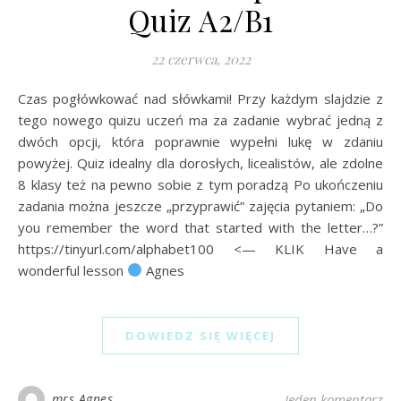
Quiz A2/B1
22 czerwca, 2022
Czas pogłówkować nad słówkami! Przy każdym slajdzie z
tego nowego quizu uczeń ma za zadanie wybrać jedną z
dwóch opcji, która poprawnie wypełni lukę w zdaniu
powyżej. Quiz idealny dla dorosłych, licealistów, ale zdolne
8 klasy też na pewno sobie z tym poradzą Po ukończeniu
zadania można jeszcze „przyprawić” zajęcia pytaniem: „Do
you remember the word that started with the letter…?”
https://tinyurl.com/alphabet100 <— KLIK Have a
wonderful lesson
Agnes
DOWIEDZ SIĘ WIĘCEJ
mrs Agnes
Jeden komentarz