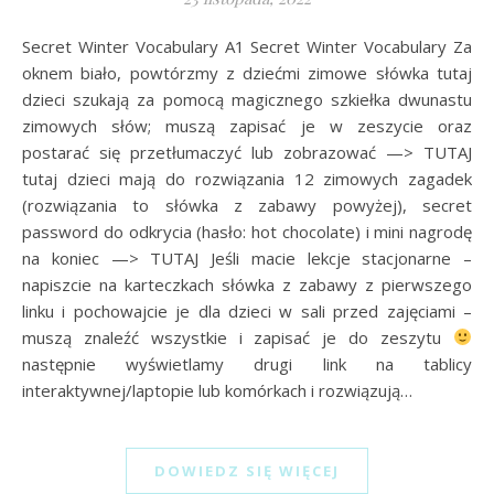
Secret Winter Vocabulary A1 Secret Winter Vocabulary Za
oknem biało, powtórzmy z dziećmi zimowe słówka tutaj
dzieci szukają za pomocą magicznego szkiełka dwunastu
zimowych słów; muszą zapisać je w zeszycie oraz
postarać się przetłumaczyć lub zobrazować —> TUTAJ
tutaj dzieci mają do rozwiązania 12 zimowych zagadek
(rozwiązania to słówka z zabawy powyżej), secret
password do odkrycia (hasło: hot chocolate) i mini nagrodę
na koniec —> TUTAJ Jeśli macie lekcje stacjonarne –
napiszcie na karteczkach słówka z zabawy z pierwszego
linku i pochowajcie je dla dzieci w sali przed zajęciami –
muszą znaleźć wszystkie i zapisać je do zeszytu
następnie wyświetlamy drugi link na tablicy
interaktywnej/laptopie lub komórkach i rozwiązują…
DOWIEDZ SIĘ WIĘCEJ