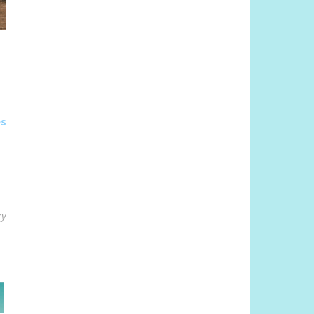
es
zy