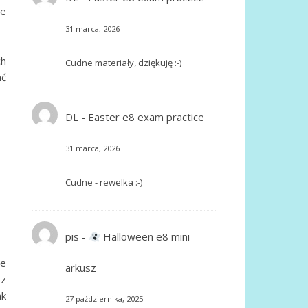
ie
31 marca, 2026
ch
Cudne materiały, dziękuję :-)
ać
DL
-
Easter e8 exam practice
31 marca, 2026
Cudne - rewelka :-)
pis
-
Halloween e8 mini
je
arkusz
 z
ak
27 października, 2025