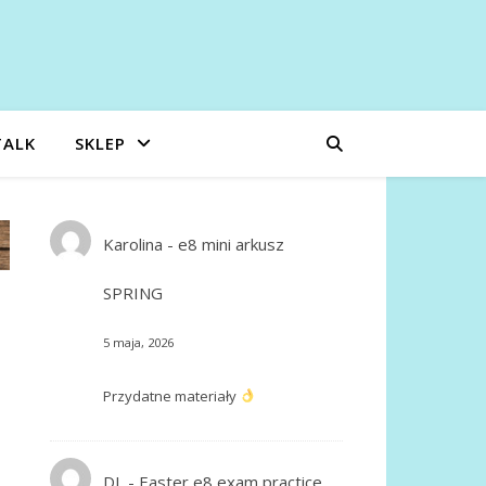
TALK
SKLEP
Karolina
-
e8 mini arkusz
SPRING
5 maja, 2026
Przydatne materiały
DL
-
Easter e8 exam practice