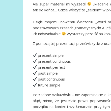
Ale super materiał mi wyszedł
układanie 
tak do końca… Gdzie włożyć to „seldom” w pre
Dzięki mojemu nowemu ćwiczeniu „word ord
podstawowych czasach gramatycznych! A jeśli
ich indywidualnie
wystarczy przejść na kon
Z pomocą tej prezentacji przećwiczycie z ucz
present simple
present continuous
present perfect
past simple
past continuous
future simple
Potrzebne wskazówki – nie zapominajcie o ko
błąd, mimo, że jesteście pewni poprawnośc
początku na koniec i wytłumaczcie przy tym 