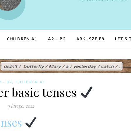
CHILDREN A1
A2 – B2
ARKUSZE E8
LET’S 
,
2 - B2
CHILDREN A1
r basic tenses
9 lutego, 2022
enses