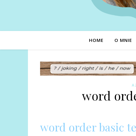
HOME
O MNIE
A
word orde
word order basic t