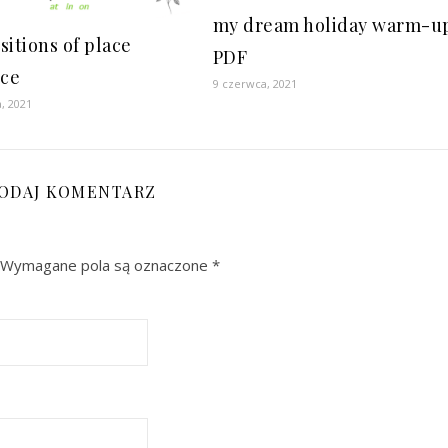
my dream holiday warm-u
sitions of place
PDF
ice
9 czerwca, 2021
a, 2021
ODAJ KOMENTARZ
Wymagane pola są oznaczone
*