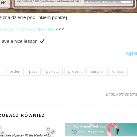
 znajdziecie pod linkiem poniżej
://tinyurl.com/wordorderA
<<<
Have a nice lesson!
Ag
n
order
past
perfect
present
simple
tenses
Brak komentar
ZOBACZ RÓWNIEŻ