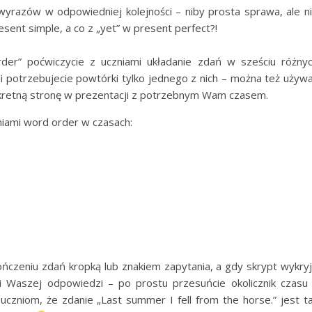
wyrazów w odpowiedniej kolejności – niby prosta sprawa, ale n
sent simple, a co z „yet” w present perfect?!
er” poćwiczycie z uczniami układanie zdań w sześciu różny
 potrzebujecie powtórki tylko jednego z nich – można też używ
kretną stronę w prezentacji z potrzebnym Wam czasem.
niami word order w czasach:
ńczeniu zdań kropką lub znakiem zapytania, a gdy skrypt wykry
i Waszej odpowiedzi – po prostu przesuńcie okolicznik czasu
uczniom, że zdanie „Last summer I fell from the horse.” jest t