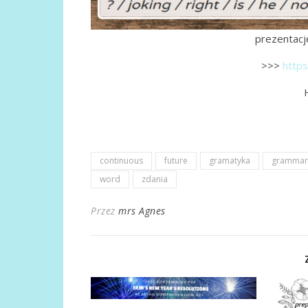
prezentację
>>>
https
continuous
future
gramatyka
grammar
word
zdania
Przez
mrs Agnes