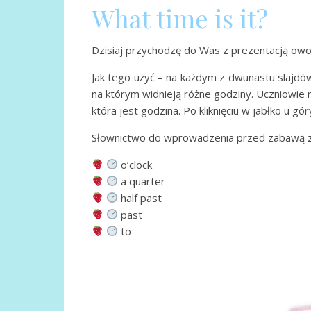
What time is it?
Dzisiaj przychodzę do Was z prezentacją owo
Jak tego użyć – na każdym z dwunastu slajdów
na którym widnieją różne godziny. Uczniowie
która jest godzina. Po kliknięciu w jabłko u
Słownictwo do wprowadzenia przed zabawą z
o’clock
a quarter
half past
past
to