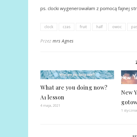
ps. clocki wygenerowałam z pomocą fajnej stron
clock
czas
fruit
half
owoc
pas
Przez
mrs Agnes
What are you doing now?
New Y
A1 lesson
gotow
4 maja, 2021
1 stycznia