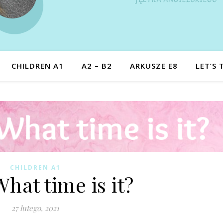
CHILDREN A1
A2 – B2
ARKUSZE E8
LET’S 
CHILDREN A1
hat time is it?
27 lutego, 2021