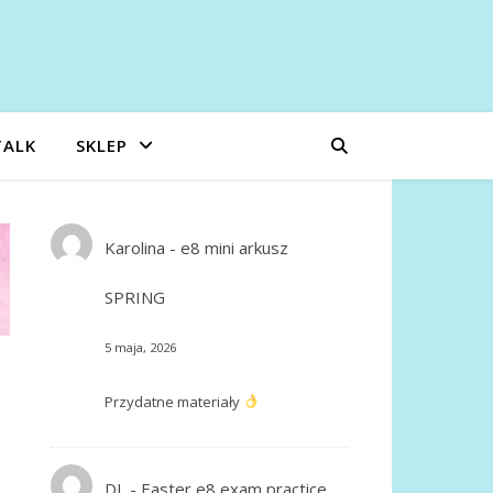
TALK
SKLEP
Karolina
-
e8 mini arkusz
SPRING
5 maja, 2026
Przydatne materiały
DL
-
Easter e8 exam practice