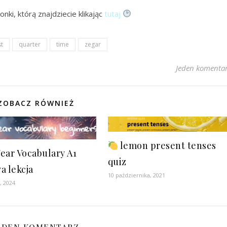
ki, którą znajdziecie klikając
tutaj
t
quarter
time
zegar
Jeden komenta
ZOBACZ RÓWNIEŻ
lemon present tenses
ear Vocabulary A1
quiz
a lekcja
10 października, 2021
, 2024