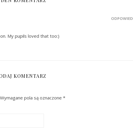
EDEN KOMENTARZ
ODPOWIED
ion. My pupils loved that too:)
ODAJ KOMENTARZ
Wymagane pola są oznaczone
*