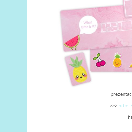
prezentacj
>>>
https:
h