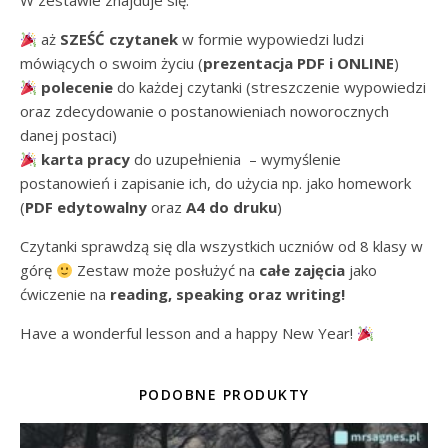
W zestawie znajduje się:
aż
SZEŚĆ czytanek
w formie wypowiedzi ludzi
mówiących o swoim życiu (
prezentacja PDF i ONLINE
)
polecenie
do każdej czytanki (streszczenie wypowiedzi
oraz zdecydowanie o postanowieniach noworocznych
danej postaci)
karta pracy
do uzupełnienia – wymyślenie
postanowień i zapisanie ich, do użycia np. jako homework
(
PDF edytowalny
oraz
A4 do druku
)
Czytanki sprawdzą się dla wszystkich uczniów od 8 klasy w
górę
Zestaw może posłużyć na
całe zajęcia
jako
ćwiczenie na
reading, speaking oraz writing!
Have a wonderful lesson and a happy New Year!
PODOBNE PRODUKTY