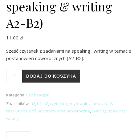
speaking & writing
A2-B2)
11,00
zł
Sześć czytanek z zadaniami na speaking i writing w temacie
postanowień noworocznych (A2-B2).
ilość New Year's Resolutions (reading, speaking & writing A2-
DODAJ DO KOSZYKA
Kategoria:
Bez kategorii
Znaczników:
a2
,
b1
,
b2
,
czytanka
,
edytowalny
,
new year's
resolutions
,
pdf
,
postanowienia noworoczne
,
reading
,
speaking
,
writing