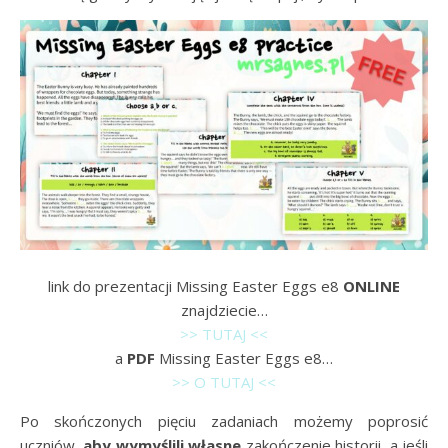
link do prezentacji Missing Easter Eggs e8
ONLINE
znajdziecie…
>> TUTAJ <<
a
PDF
Missing Easter Eggs e8…
>> O TUTAJ <<
Po skończonych pięciu zadaniach możemy poprosić
uczniów,
aby wymyślili własne
zakończenie historii, a jeśli