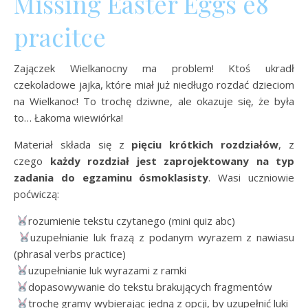
Missing Easter Eggs e8
pracitce
Zajączek Wielkanocny ma problem! Ktoś ukradł
czekoladowe jajka, które miał już niedługo rozdać dzieciom
na Wielkanoc! To trochę dziwne, ale okazuje się, że była
to… Łakoma wiewiórka!
Materiał składa się z
pięciu krótkich rozdziałów
, z
czego
każdy rozdział jest zaprojektowany na typ
zadania do egzaminu ósmoklasisty
. Wasi uczniowie
poćwiczą:
rozumienie tekstu czytanego (mini quiz abc)
uzupełnianie luk frazą z podanym wyrazem z nawiasu
(phrasal verbs practice)
uzupełnianie luk wyrazami z ramki
dopasowywanie do tekstu brakujących fragmentów
trochę gramy wybierając jedną z opcji, by uzupełnić luki