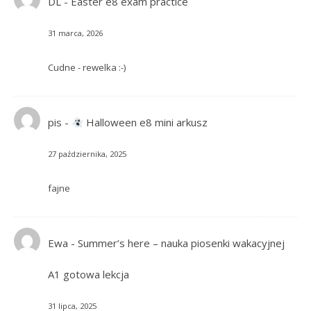
DL
-
Easter e8 exam practice
31 marca, 2026
Cudne - rewelka :-)
pis
-
Halloween e8 mini arkusz
27 października, 2025
fajne
Ewa
-
Summer’s here – nauka piosenki wakacyjnej
A1 gotowa lekcja
31 lipca, 2025