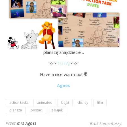
planszę znajdziecie…
>>>
TUTAJ
<<<
Have a nice warm-up! 🤻
Agnes
action tasks
animated
bajki
disney
film
plansza
postaci
z bajek
Przez
mrs Agnes
Brak komentarzy