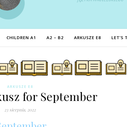
CHILDREN A1
A2 – B2
ARKUSZE E8
LET’S 
ARKUSZE E8
kusz for September
23 sierpnia, 2022
 September