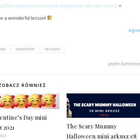
ac59e1/interactive-content-september-e8-mini-arkusz
<
e a wonderful lesson!
Agne
sty
september
wrzesień
Jeden komenta
ZOBACZ RÓWNIEŻ
lentine’s Day mini
The Scary Mummy
z 2021
Halloween mini arkusz e8
 2021