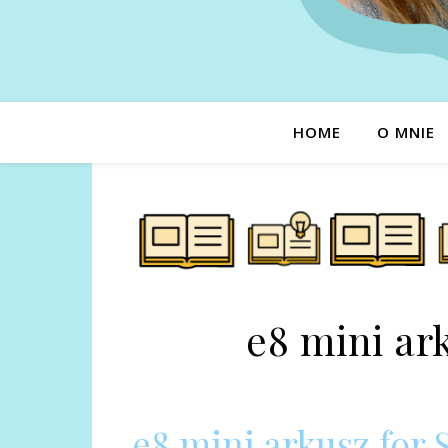
HOME
O MNIE
e8 mini ar
e8 mini arkusz for