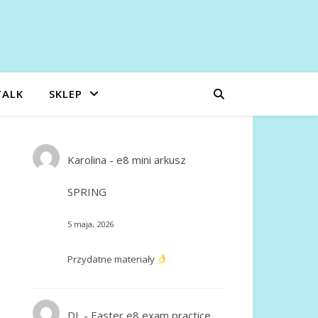
TALK
SKLEP
Karolina
-
e8 mini arkusz
SPRING
5 maja, 2026
Przydatne materiały
DL
-
Easter e8 exam practice