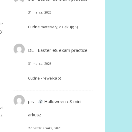
31 marca, 2026
ił
Cudne materiały, dziękuję :-)
zy
DL
-
Easter e8 exam practice
31 marca, 2026
Cudne - rewelka :-)
pis
-
Halloween e8 mini
zi
sz
arkusz
27 października, 2025