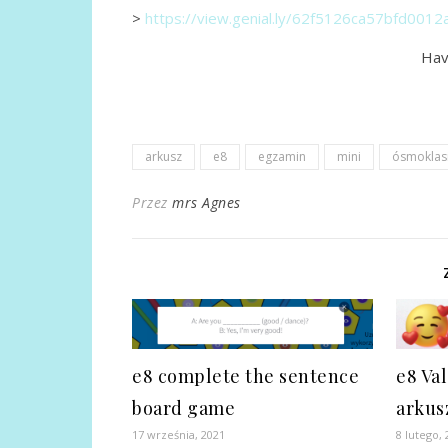
>
https://view.genial.ly/62f5126ca57bfd0012
Hav
arkusz
e8
egzamin
mini
ósmoklasi
Przez
mrs Agnes
e8 complete the sentence
e8 Va
board game
arkus
17 września, 2021
8 lutego,