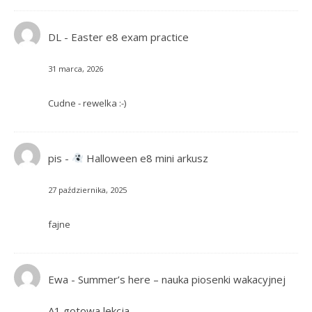
DL
-
Easter e8 exam practice
31 marca, 2026
Cudne - rewelka :-)
pis
-
Halloween e8 mini arkusz
27 października, 2025
fajne
Ewa
-
Summer’s here – nauka piosenki wakacyjnej
A1 gotowa lekcja