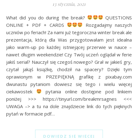
13 stycznia, 2021
What did you do during the break?
QUESTIONS
ONLINE + PDF + CARDS
Rozgadajmy naszych
uczniów po feriach! Za nami już tegoroczna winter break ale
prezentacja, którą dla Was przygotowałam jest idealna
jako warm-up po każdej istniejącej przerwie w nauce –
nawet długim weekendzie! Czy Twój uczeń oglądał w ferie
jakiś serial? Nauczył się czegoś nowego? Grał w jakieś gry,
czytał jakąś książkę, chodził na spacery? Dzięki tym
oprawionym w PRZEPIĘKNĄ grafikę z pixabay.com
dwunastu pytaniom dowiesz się tego i wielu więcej
ciekawostek
pytania online dostępne pod linkiem
poniżej >>> https://tinyurl.com/breakmrsagnes <<<
UWAGA –> a tu na dole znajdziecie link do tych pięknych
pytań w formacie pdf…
DOWIEDZ SIĘ WIĘCEJ