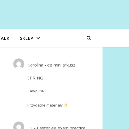
TALK
SKLEP
Karolina
-
e8 mini arkusz
SPRING
5 maja, 2026
Przydatne materiały
DL
-
Easter e8 exam practice