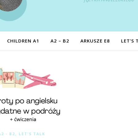
CHILDREN A1
A2 – B2
ARKUSZE E8
LET’S 
,
A2 - B2
LET'S TALK