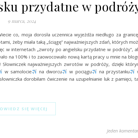
lsku przydatne w podróż
9 marca, 2024
ecie co, moja dorosła uczennica wyjeżdża niedługo za granicę
ami, żeby miała taką „ściągę” najważniejszych zdań, których mo
ęc w internetach „zwroty po angielsku przydatne w podróży”, a
owało na 100% i to zaowocowało nową kartą pracy u mnie na blog
ny! Słowniczek najważniejszych zwrotów w podróży, dzięki któr
w samolocie
na dworcu
w pociągu
na przystanku
słowniczka dorobiłam ćwiczenie na uzupełnianie luk z pamięci, t
OWIEDZ SIĘ WIĘCEJ
Jeden komenta