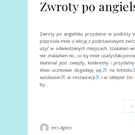
Zwroty po angie
Zwroty po angielsku przydatne w podróży Wi
poprosiła mnie o lekcję z podstawowymi zwrot
użyć w odwiedzanych miejscach. Szukałam wi
nie znalazłam nic, co by mnie usatysfakcjon
Materiał jest zwięzły, konkretny i przydat
Wasi uczniowie dogadają się:
na lotnisku
autobusie
w restauracji
i w sklepie! Do 
by…
D
mrs Agnes