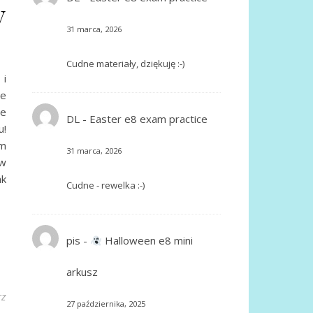
y
31 marca, 2026
Cudne materiały, dziękuję :-)
 i
że
le
DL
-
Easter e8 exam practice
u!
ym
31 marca, 2026
w
ak
Cudne - rewelka :-)
pis
-
Halloween e8 mini
arkusz
rz
27 października, 2025