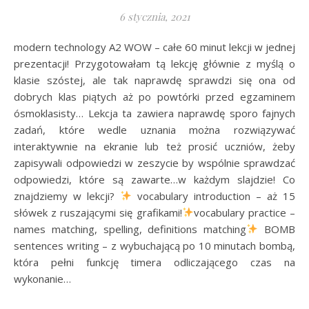
6 stycznia, 2021
modern technology A2 WOW – całe 60 minut lekcji w jednej
prezentacji! Przygotowałam tą lekcję głównie z myślą o
klasie szóstej, ale tak naprawdę sprawdzi się ona od
dobrych klas piątych aż po powtórki przed egzaminem
ósmoklasisty… Lekcja ta zawiera naprawdę sporo fajnych
zadań, które wedle uznania można rozwiązywać
interaktywnie na ekranie lub też prosić uczniów, żeby
zapisywali odpowiedzi w zeszycie by wspólnie sprawdzać
odpowiedzi, które są zawarte…w każdym slajdzie! Co
znajdziemy w lekcji?
vocabulary introduction – aż 15
słówek z ruszającymi się grafikami!
vocabulary practice –
names matching, spelling, definitions matching
BOMB
sentences writing – z wybuchającą po 10 minutach bombą,
która pełni funkcję timera odliczającego czas na
wykonanie…