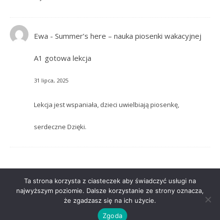
Ewa
-
Summer’s here – nauka piosenki wakacyjnej
A1 gotowa lekcja
31 lipca, 2025
Lekcja jest wspaniała, dzieci uwielbiają piosenkę,
serdeczne Dzięki.
Ta strona korzysta z ciasteczek aby świadczyć usługi na
najwyższym poziomie. Dalsze korzystanie ze strony oznacza,
że zgadzasz się na ich użycie.
Ashe Motyw przez
WP Royal
.
Zgoda