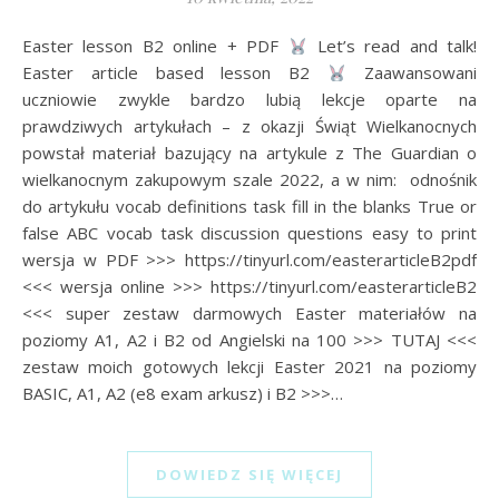
Easter lesson B2 online + PDF
Let’s read and talk!
Easter article based lesson B2
Zaawansowani
uczniowie zwykle bardzo lubią lekcje oparte na
prawdziwych artykułach – z okazji Świąt Wielkanocnych
powstał materiał bazujący na artykule z The Guardian o
wielkanocnym zakupowym szale 2022, a w nim: odnośnik
do artykułu vocab definitions task fill in the blanks True or
false ABC vocab task discussion questions easy to print
wersja w PDF >>> https://tinyurl.com/easterarticleB2pdf
<<< wersja online >>> https://tinyurl.com/easterarticleB2
<<< super zestaw darmowych Easter materiałów na
poziomy A1, A2 i B2 od Angielski na 100 >>> TUTAJ <<<
zestaw moich gotowych lekcji Easter 2021 na poziomy
BASIC, A1, A2 (e8 exam arkusz) i B2 >>>…
DOWIEDZ SIĘ WIĘCEJ