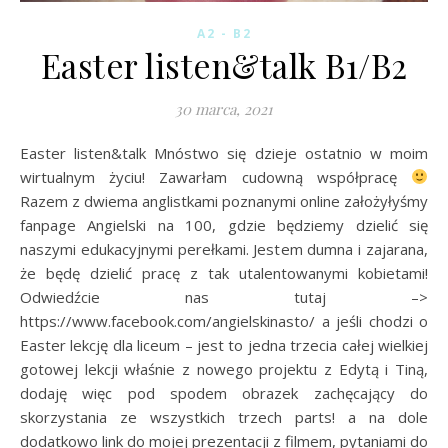
A2 - B2
Easter listen&talk B1/B2
30 marca, 2021
Easter listen&talk Mnóstwo się dzieje ostatnio w moim
wirtualnym życiu! Zawarłam cudowną współpracę
Razem z dwiema anglistkami poznanymi online założyłyśmy
fanpage Angielski na 100, gdzie będziemy dzielić się
naszymi edukacyjnymi perełkami. Jestem dumna i zajarana,
że będę dzielić pracę z tak utalentowanymi kobietami!
Odwiedźcie nas tutaj –>
https://www.facebook.com/angielskinasto/ a jeśli chodzi o
Easter lekcję dla liceum – jest to jedna trzecia całej wielkiej
gotowej lekcji właśnie z nowego projektu z Edytą i Tiną,
dodaję więc pod spodem obrazek zachęcający do
skorzystania ze wszystkich trzech parts! a na dole
dodatkowo link do mojej prezentacji z filmem, pytaniami do