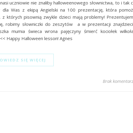
asi uczniowie nie znaliby halloweenowego słownictwa, to i tak 
la Was z ekipą Angielski na 100 prezentację, która pomo
z których pisownią zwykle dzieci mają problemy! Prezentuje
lukę, robimy słowniczki do zeszytów a w prezentacji znajdziec
zka mumia świeca wrona pajęczyny śmierć kociołek wilkoł
 <<< Happy Halloween lesson! Agnes
OWIEDZ SIĘ WIĘCEJ
Brak komentar