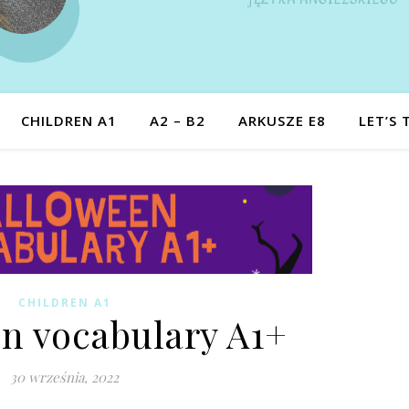
CHILDREN A1
A2 – B2
ARKUSZE E8
LET’S 
CHILDREN A1
n vocabulary A1+
30 września, 2022