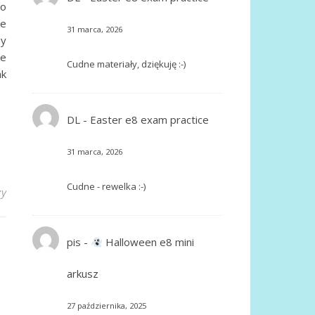
co
że
31 marca, 2026
my
ie
Cudne materiały, dziękuję :-)
ak
DL
-
Easter e8 exam practice
31 marca, 2026
Cudne - rewelka :-)
zy
pis
-
Halloween e8 mini
arkusz
27 października, 2025