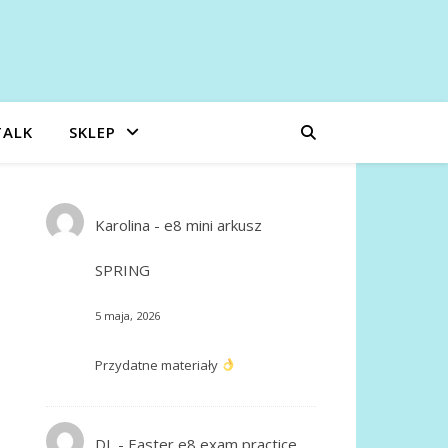
TALK
SKLEP
Karolina
-
e8 mini arkusz
SPRING
5 maja, 2026
Przydatne materiały
DL
-
Easter e8 exam practice