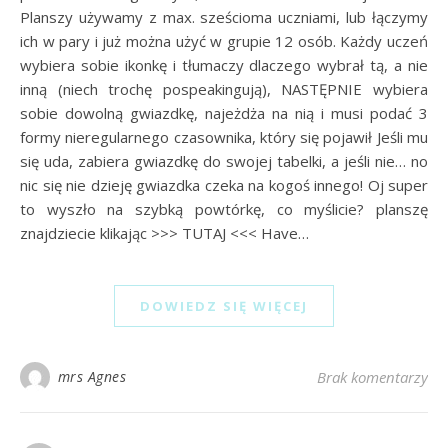
Planszy używamy z max. sześcioma uczniami, lub łączymy
ich w pary i już można użyć w grupie 12 osób. Każdy uczeń
wybiera sobie ikonkę i tłumaczy dlaczego wybrał tą, a nie
inną (niech trochę pospeakingują), NASTĘPNIE wybiera
sobie dowolną gwiazdkę, najeżdża na nią i musi podać 3
formy nieregularnego czasownika, który się pojawił Jeśli mu
się uda, zabiera gwiazdkę do swojej tabelki, a jeśli nie… no
nic się nie dzieję gwiazdka czeka na kogoś innego! Oj super
to wyszło na szybką powtórkę, co myślicie? planszę
znajdziecie klikając >>> TUTAJ <<< Have…
DOWIEDZ SIĘ WIĘCEJ
mrs Agnes
Brak komentarzy