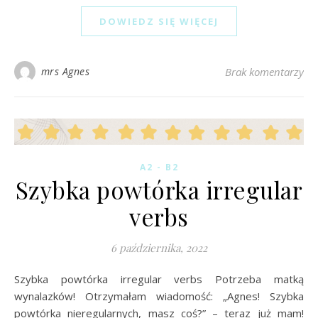
DOWIEDZ SIĘ WIĘCEJ
mrs Agnes
Brak komentarzy
A2 - B2
Szybka powtórka irregular
verbs
6 października, 2022
Szybka powtórka irregular verbs Potrzeba matką
wynalazków! Otrzymałam wiadomość: „Agnes! Szybka
powtórka nieregularnych, masz coś?” – teraz już mam!