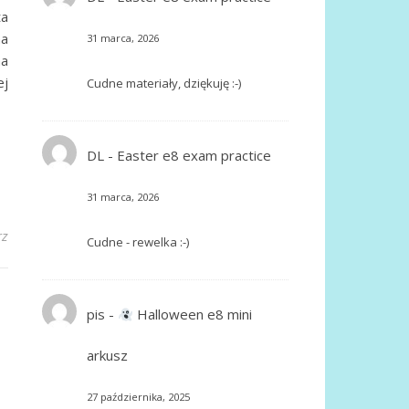
ta
na
31 marca, 2026
na
ej
Cudne materiały, dziękuję :-)
DL
-
Easter e8 exam practice
31 marca, 2026
rz
Cudne - rewelka :-)
pis
-
Halloween e8 mini
arkusz
27 października, 2025