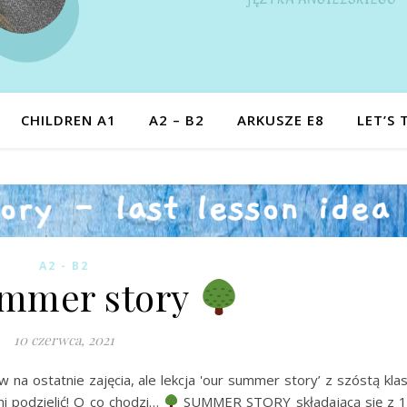
CHILDREN A1
A2 – B2
ARKUSZE E8
LET’S 
A2 - B2
ummer story
10 czerwca, 2021
a ostatnie zajęcia, ale lekcja 'our summer story’ z szóstą kla
mi podzielić! O co chodzi…
SUMMER STORY składającą się z 