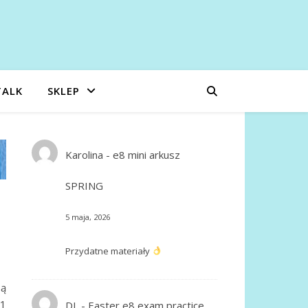
TALK
SKLEP
Karolina
-
e8 mini arkusz
SPRING
5 maja, 2026
Przydatne materiały
są
11
DL
-
Easter e8 exam practice