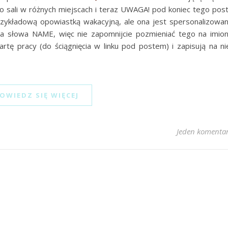
o sali w różnych miejscach i teraz UWAGA! pod koniec tego pos
rzykładową opowiastką wakacyjną, ale ona jest spersonalizowa
na słowa NAME, więc nie zapomnijcie pozmieniać tego na imio
rtę pracy (do ściągnięcia w linku pod postem) i zapisują na ni
OWIEDZ SIĘ WIĘCEJ
Jeden komenta