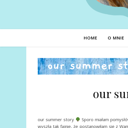
HOME
O MNIE
our s
our summer story
Sporo miałam pomysłów n
wyszła tak fajnie, że postanowiłam się z Wa