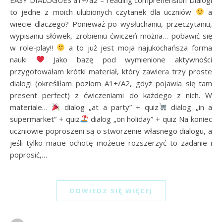
to jedne z moich ulubionych czytanek dla uczniów
a
wiecie dlaczego? Ponieważ po wysłuchaniu, przeczytaniu,
wypisaniu słówek, zrobieniu ćwiczeń można… pobawić się
w role-play!!
a to już jest moja najukochańsza forma
nauki
Jako bazę pod wymienione aktywności
przygotowałam krótki materiał, który zawiera trzy proste
dialogi (określiłam poziom A1+/A2, gdyż pojawia się tam
present perfect) z ćwiczeniami do każdego z nich. W
materiale…
dialog „at a party” + quiz
dialog „in a
supermarket” + quiz
dialog „on holiday” + quiz Na koniec
uczniowie poproszeni są o stworzenie własnego dialogu, a
jeśli tylko macie ochotę możecie rozszerzyć to zadanie i
poprosić,…
DOWIEDZ SIĘ WIĘCEJ