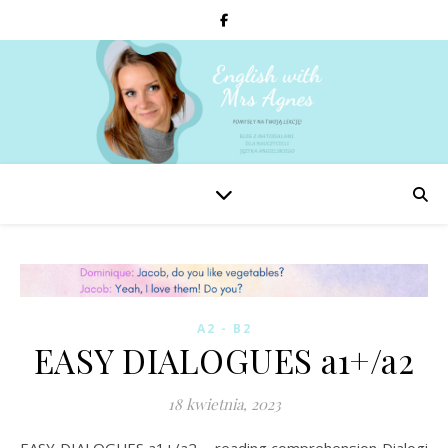
A2 - B2
EASY DIALOGUES a1+/a2
18 kwietnia, 2023
EASY DIALOGUES a1+/a2 – reading comprehension Dialogi