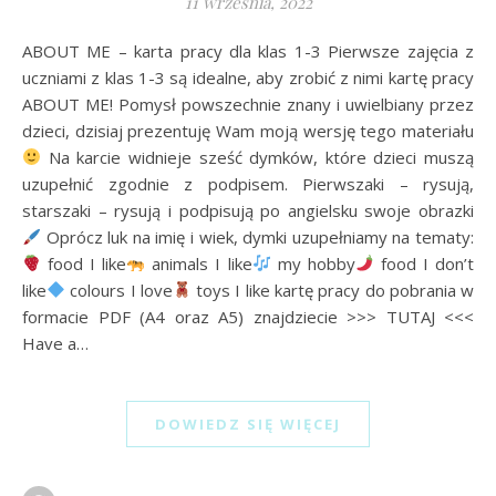
11 września, 2022
ABOUT ME – karta pracy dla klas 1-3 Pierwsze zajęcia z
uczniami z klas 1-3 są idealne, aby zrobić z nimi kartę pracy
ABOUT ME! Pomysł powszechnie znany i uwielbiany przez
dzieci, dzisiaj prezentuję Wam moją wersję tego materiału
Na karcie widnieje sześć dymków, które dzieci muszą
uzupełnić zgodnie z podpisem. Pierwszaki – rysują,
starszaki – rysują i podpisują po angielsku swoje obrazki
Oprócz luk na imię i wiek, dymki uzupełniamy na tematy:
food I like
animals I like
my hobby
food I don’t
like
colours I love
toys I like kartę pracy do pobrania w
formacie PDF (A4 oraz A5) znajdziecie >>> TUTAJ <<<
Have a…
DOWIEDZ SIĘ WIĘCEJ