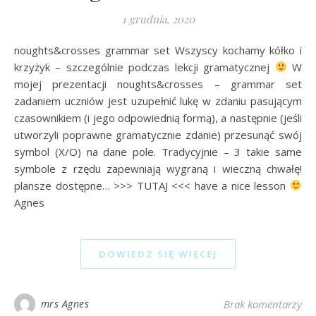
1 grudnia, 2020
noughts&crosses grammar set Wszyscy kochamy kółko i
krzyżyk – szczególnie podczas lekcji gramatycznej
W
mojej prezentacji noughts&crosses – grammar set
zadaniem uczniów jest uzupełnić lukę w zdaniu pasującym
czasownikiem (i jego odpowiednią formą), a następnie (jeśli
utworzyli poprawne gramatycznie zdanie) przesunąć swój
symbol (X/O) na dane pole. Tradycyjnie – 3 takie same
symbole z rzędu zapewniają wygraną i wieczną chwałę!
plansze dostępne… >>> TUTAJ <<< have a nice lesson
Agnes
DOWIEDZ SIĘ WIĘCEJ
mrs Agnes
Brak komentarzy