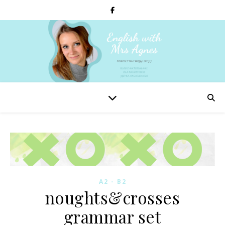
A2 - B2
noughts&crosses
grammar set