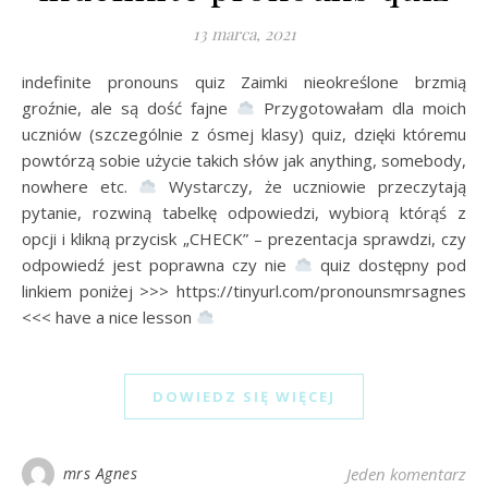
13 marca, 2021
indefinite pronouns quiz Zaimki nieokreślone brzmią
groźnie, ale są dość fajne
Przygotowałam dla moich
uczniów (szczególnie z ósmej klasy) quiz, dzięki któremu
powtórzą sobie użycie takich słów jak anything, somebody,
nowhere etc.
Wystarczy, że uczniowie przeczytają
pytanie, rozwiną tabelkę odpowiedzi, wybiorą którąś z
opcji i klikną przycisk „CHECK” – prezentacja sprawdzi, czy
odpowiedź jest poprawna czy nie
quiz dostępny pod
linkiem poniżej >>> https://tinyurl.com/pronounsmrsagnes
<<< have a nice lesson
DOWIEDZ SIĘ WIĘCEJ
mrs Agnes
Jeden komentarz