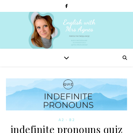
A2 - B2
indefinite pronouns quiz