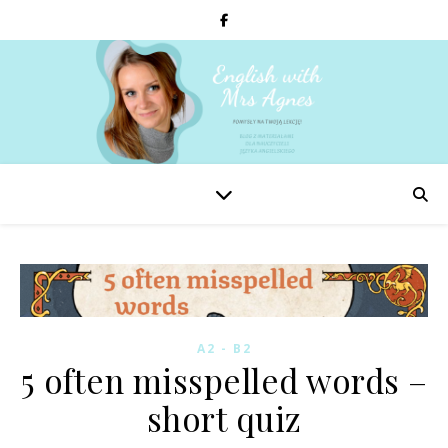
A2 - B2
5 often misspelled words –
short quiz