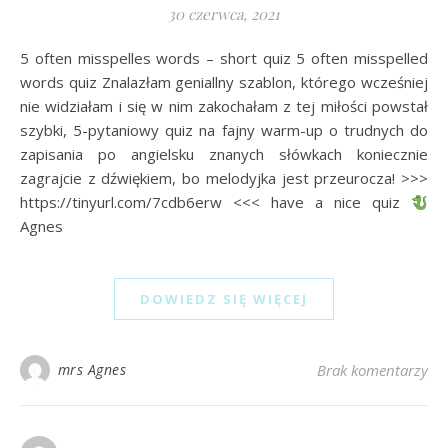
30 czerwca, 2021
5 often misspelles words – short quiz 5 often misspelled
words quiz Znalazłam geniallny szablon, którego wcześniej
nie widziałam i się w nim zakochałam z tej miłości powstał
szybki, 5-pytaniowy quiz na fajny warm-up o trudnych do
zapisania po angielsku znanych słówkach koniecznie
zagrajcie z dźwiękiem, bo melodyjka jest przeurocza! >>>
https://tinyurl.com/7cdb6erw <<< have a nice quiz
Agnes
DOWIEDZ SIĘ WIĘCEJ
mrs Agnes
Brak komentarzy