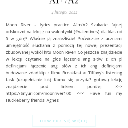
4 lutego, 2022
Moon River – lyrics practice A1+/A2 Szukacie fajnej
odskoczni na lekcję na walentynki (#valentines) dla klas od
5 w górę? Właśnie ją znaleźliście! Poćwiczcie z uczniami
umiejętność słuchania z pomocą tej nowej prezentacji
zbudowanej wokół hitu Moon River! Co jeszcze znajdziecie
w lekcji: czytanie na głos łączenie ang słów z ich pl
definicjami łączenie ang słów z ich ang definicjami
budowanie zdań klip z filmu 'Breakfast at Tiffany’s listening
task (uzupełnianie luk) Komu się przyda? gotową lekcję
znajdziecie pod linkiem poniżej >>>
https://tinyurl.com/moonriver100 <<< Have fun my
Huckleberry friends! Agnes
DOWIEDZ SIĘ WIĘCEJ