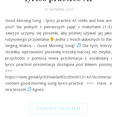
30 sierpnia, 2022
Good Morning Song – lyrics practice A1 Hello and how are
you?! Na jednych z pierwszych zajęć z maluchami (1-3)
zawsze uczymy się piosenki, aby później używać jej jako
rutynowego przywitania
Jedna z moich ulubionych to the
Singing Walrus – Good Morning Song!
Dla tych, którzy
chcieliby wprowadzić piosenkę troszkę inaczej, niż zwykle,
przychodzi z pomocą nowa prezentacja z vocabulary i
lyrics practice! prezentacja dostępna pod linkiem poniżej
>>>
https://view.genial.ly/630a6da9f2cd5e001214276c/interactiv
content-good-morning-song-lyrics-practice <<< Have a
nice lesson!
Agnes
DOWIEDZ SIĘ WIĘCEJ