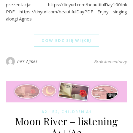
prezentacja: https://tinyurl.com/beautifulDay100link
PDF: https://tinyurl.com/beautifulDayPDF Enjoy singing
along! Agnes
DOWIEDZ SIĘ WIĘCEJ
mrs Agnes
Brak komentarzy
,
A2 - B2
CHILDREN A1
Moon River – listening
A1+/A2