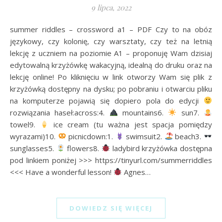
9 lipca, 2022
summer riddles – crossword a1 – PDF Czy to na obóz
językowy, czy kolonię, czy warsztaty, czy też na letnią
lekcję z uczniem na poziomie A1 – proponuję Wam dzisiaj
edytowalną krzyżówkę wakacyjną, idealną do druku oraz na
lekcję online! Po kliknięciu w link otworzy Wam się plik z
krzyżówką dostępny na dysku; po pobraniu i otwarciu pliku
na komputerze pojawią się dopiero pola do edycji
rozwiązania haseł:across:4.
mountains6.
sun7.
towel9.
ice cream (tu ważna jest spacja pomiędzy
wyrazami)10.
picnicdown:1.
swimsuit2.
beach3.
sunglasses5.
flowers8.
ladybird krzyżówka dostępna
pod linkiem poniżej >>> https://tinyurl.com/summerriddles
<<< Have a wonderful lesson!
Agnes…
DOWIEDZ SIĘ WIĘCEJ