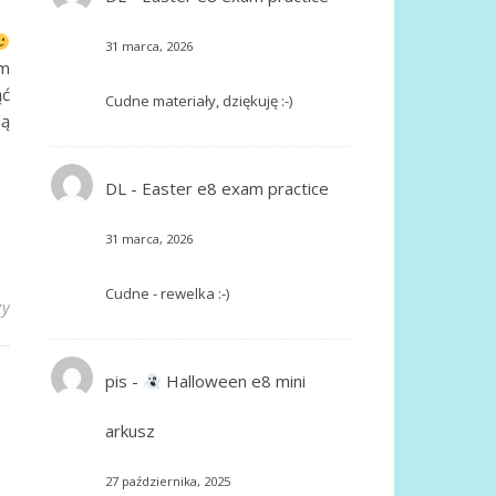
31 marca, 2026
ym
ąć
Cudne materiały, dziękuję :-)
ną
DL
-
Easter e8 exam practice
31 marca, 2026
Cudne - rewelka :-)
zy
pis
-
Halloween e8 mini
arkusz
27 października, 2025