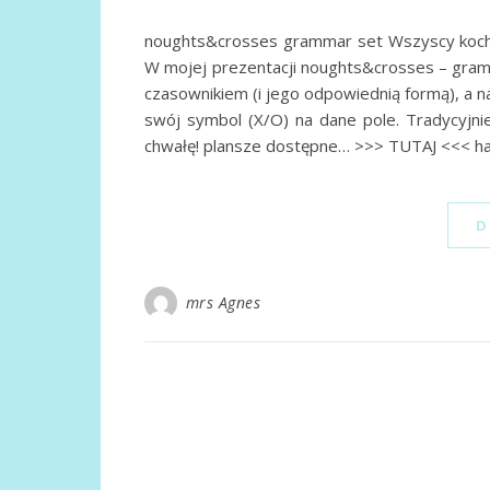
noughts&crosses grammar set Wszyscy kocham
W mojej prezentacji noughts&crosses – gram
czasownikiem (i jego odpowiednią formą), a n
swój symbol (X/O) na dane pole. Tradycyjni
chwałę! plansze dostępne… >>> TUTAJ <<< ha
D
mrs Agnes