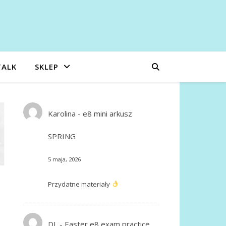
TALK
SKLEP
Karolina
-
e8 mini arkusz
SPRING
5 maja, 2026
Przydatne materiały
DL
-
Easter e8 exam practice