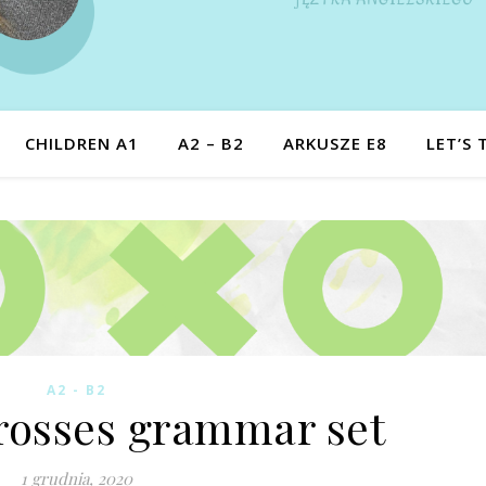
CHILDREN A1
A2 – B2
ARKUSZE E8
LET’S 
A2 - B2
osses grammar set
1 grudnia, 2020