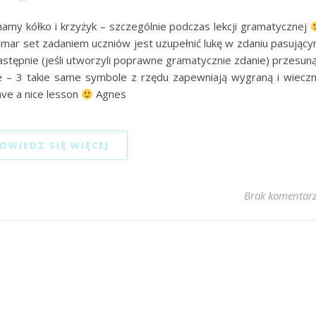
y kółko i krzyżyk – szczególnie podczas lekcji gramatycznej
mar set zadaniem uczniów jest uzupełnić lukę w zdaniu pasując
astępnie (jeśli utworzyli poprawne gramatycznie zdanie) przesun
e – 3 takie same symbole z rzędu zapewniają wygraną i wiecz
ve a nice lesson
Agnes
OWIEDZ SIĘ WIĘCEJ
Brak komentar