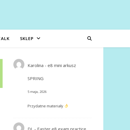
TALK
SKLEP
Karolina
-
e8 mini arkusz
SPRING
5 maja, 2026
Przydatne materiały
DL
-
Easter e8 exam practice