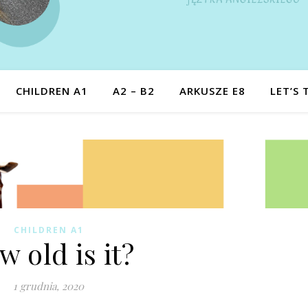
CHILDREN A1
A2 – B2
ARKUSZE E8
LET’S 
CHILDREN A1
 old is it?
1 grudnia, 2020