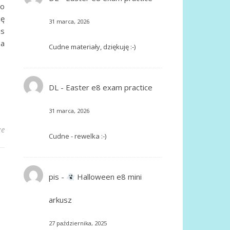
po
ię
31 marca, 2026
is
 a
Cudne materiały, dziękuję :-)
DL
-
Easter e8 exam practice
31 marca, 2026
ze
Cudne - rewelka :-)
pis
-
Halloween e8 mini
arkusz
27 października, 2025