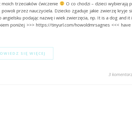
ez moich trzeciaków ćwiczenie
O co chodzi – dzieci wybierają 
powoli przez nauczyciela. Dziecko zgaduje jakie zwierzę kryje s
ngielsku podając nazwę i wiek zwierzęcia, np. It is a dog and it 
nkiem poniżej >>> https://tinyurl.com/howoldmrsagnes <<< have
OWIEDZ SIĘ WIĘCEJ
3 komentar