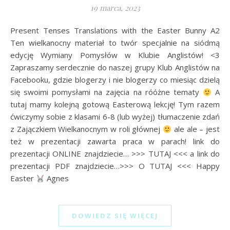
19 marca, 2023
Present Tenses Translations with the Easter Bunny A2
Ten wielkanocny materiał to twór specjalnie na siódmą
edycję Wymiany Pomysłów w Klubie Anglistów! <3
Zapraszamy serdecznie do naszej grupy Klub Anglistów na
Facebooku, gdzie blogerzy i nie blogerzy co miesiąc dzielą
się swoimi pomysłami na zajęcia na róóżne tematy
A
tutaj mamy kolejną gotową Easterową lekcję! Tym razem
ćwiczymy sobie z klasami 6-8 (lub wyżej) tłumaczenie zdań
z Zajączkiem Wielkanocnym w roli głównej
ale ale – jest
też w prezentacji zawarta praca w parach! link do
prezentacji ONLINE znajdziecie… >>> TUTAJ <<< a link do
prezentacji PDF znajdziecie…>>> O TUTAJ <<< Happy
Easter
Agnes
DOWIEDZ SIĘ WIĘCEJ