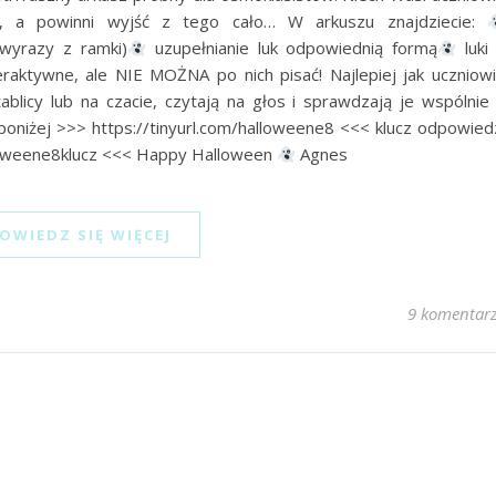
ci, a powinni wyjść z tego cało… W arkuszu znajdziecie:
wyrazy z ramki)
uzupełnianie luk odpowiednią formą
luki
raktywne, ale NIE MOŻNA po nich pisać! Najlepiej jak uczniow
blicy lub na czacie, czytają na głos i sprawdzają je wspólnie
 poniżej >>> https://tinyurl.com/halloweene8 <<< klucz odpowied
alloweene8klucz <<< Happy Halloween
Agnes
OWIEDZ SIĘ WIĘCEJ
9 komentar