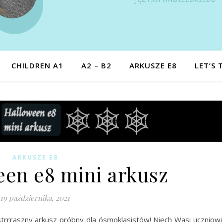
CHILDREN A1
A2 – B2
ARKUSZE E8
LET’S 
ARKUSZE E8
en e8 mini arkusz
19 października, 2021
trrraszny arkusz próbny dla ósmoklasistów! Niech Wasi uczniow