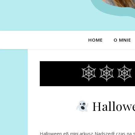
HOME
O MNIE
Hallowe
Halloween e8 mini arkusz Nadszedł czas na s