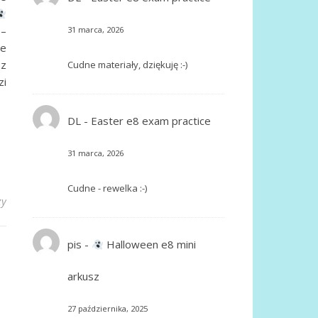
 –
31 marca, 2026
ie
 z
Cudne materiały, dziękuję :-)
zi
DL
-
Easter e8 exam practice
31 marca, 2026
Cudne - rewelka :-)
zy
pis
-
Halloween e8 mini
arkusz
27 października, 2025