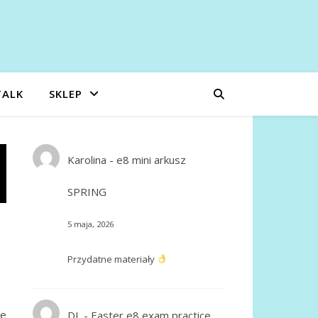
TALK
SKLEP
Karolina
-
e8 mini arkusz
SPRING
5 maja, 2026
Przydatne materiały
ie
DL
-
Easter e8 exam practice