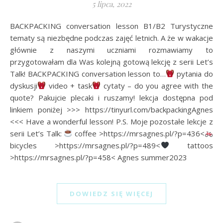
5 lipca, 2022
BACKPACKING conversation lesson B1/B2 Turystyczne
tematy są niezbędne podczas zajęć letnich. A że w wakacje
głównie z naszymi uczniami rozmawiamy to
przygotowałam dla Was kolejną gotową lekcję z serii Let’s
Talk! BACKPACKING conversation lesson to…
pytania do
dyskusji
video + task
cytaty – do you agree with the
quote? Pakujcie plecaki i ruszamy! lekcja dostępna pod
linkiem poniżej >>> https://tinyurl.com/backpackingAgnes
<<< Have a wonderful lesson! P.S. Moje pozostałe lekcje z
serii Let’s Talk:
coffee >https://mrsagnes.pl/?p=436<
bicycles >https://mrsagnes.pl/?p=489<
tattoos
>https://mrsagnes.pl/?p=458< Agnes summer2023
DOWIEDZ SIĘ WIĘCEJ