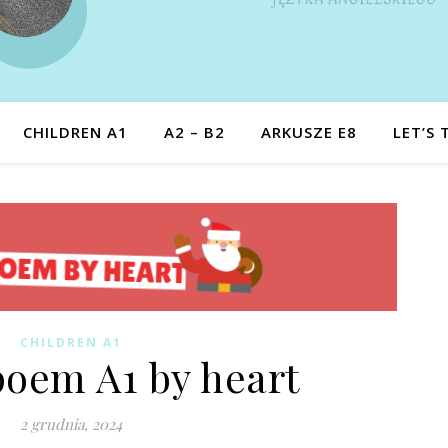
CHILDREN A1
A2 – B2
ARKUSZE E8
LET’S 
CHILDREN A1
poem A1 by heart
2 grudnia, 2024