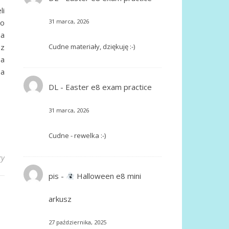
li
ko
31 marca, 2026
a
Cudne materiały, dziękuję :-)
sz
a
 a
DL
-
Easter e8 exam practice
31 marca, 2026
Cudne - rewelka :-)
zy
pis
-
Halloween e8 mini
arkusz
27 października, 2025