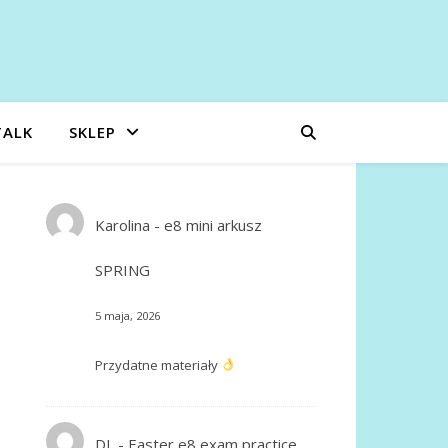
TALK
SKLEP
Karolina
-
e8 mini arkusz
SPRING
5 maja, 2026
Przydatne materiały
DL
-
Easter e8 exam practice