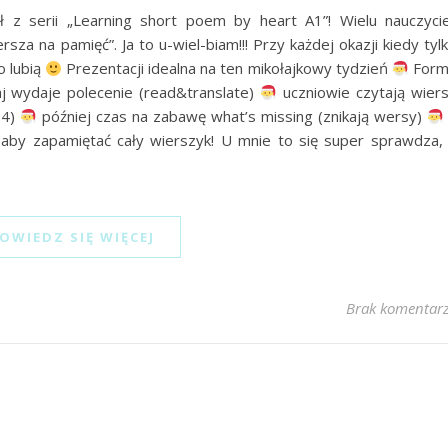
 z serii „Learning short poem by heart A1”! Wielu nauczycie
sza na pamięć”. Ja to u-wiel-biam!!! Przy każdej okazji kiedy tyl
o lubią
Prezentacji idealna na ten mikołajkowy tydzień
Form
j wydaje polecenie (read&translate)
uczniowie czytają wier
 4)
później czas na zabawę what’s missing (znikają wersy)
, aby zapamiętać cały wierszyk! U mnie to się super sprawdza,
OWIEDZ SIĘ WIĘCEJ
Brak komentar