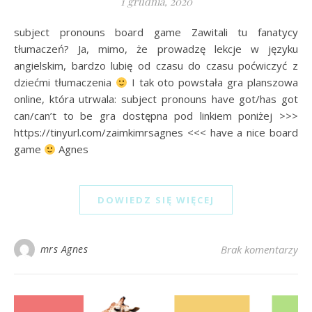
1 grudnia, 2020
subject pronouns board game Zawitali tu fanatycy
tłumaczeń? Ja, mimo, że prowadzę lekcje w języku
angielskim, bardzo lubię od czasu do czasu poćwiczyć z
dziećmi tłumaczenia
I tak oto powstała gra planszowa
online, która utrwala: subject pronouns have got/has got
can/can’t to be gra dostępna pod linkiem poniżej >>>
https://tinyurl.com/zaimkimrsagnes <<< have a nice board
game
Agnes
DOWIEDZ SIĘ WIĘCEJ
mrs Agnes
Brak komentarzy