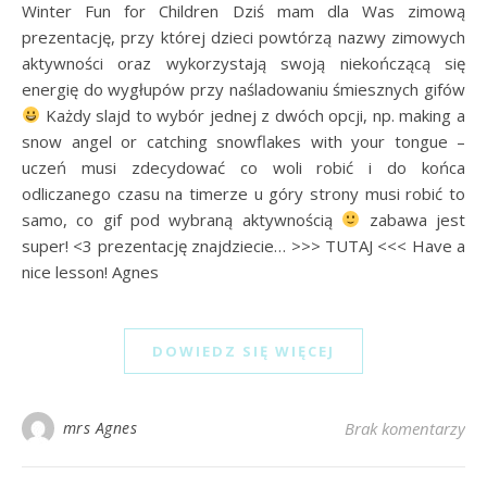
Winter Fun for Children Dziś mam dla Was zimową
prezentację, przy której dzieci powtórzą nazwy zimowych
aktywności oraz wykorzystają swoją niekończącą się
energię do wygłupów przy naśladowaniu śmiesznych gifów
Każdy slajd to wybór jednej z dwóch opcji, np. making a
snow angel or catching snowflakes with your tongue –
uczeń musi zdecydować co woli robić i do końca
odliczanego czasu na timerze u góry strony musi robić to
samo, co gif pod wybraną aktywnością
zabawa jest
super! <3 prezentację znajdziecie… >>> TUTAJ <<< Have a
nice lesson! Agnes
DOWIEDZ SIĘ WIĘCEJ
mrs Agnes
Brak komentarzy