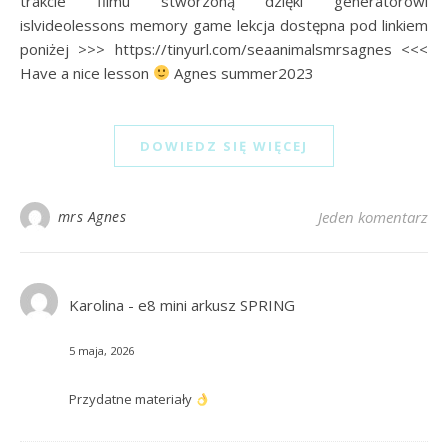
trakcie filmu stworzoną dzięki generatorowi
islvideolessons memory game lekcja dostępna pod linkiem
poniżej >>> https://tinyurl.com/seaanimalsmrsagnes <<<
Have a nice lesson
Agnes summer2023
DOWIEDZ SIĘ WIĘCEJ
mrs Agnes
Jeden komentarz
Karolina
-
e8 mini arkusz SPRING
5 maja, 2026
Przydatne materiały