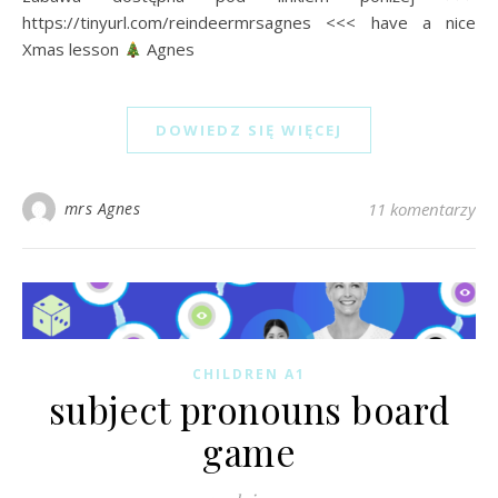
https://tinyurl.com/reindeermrsagnes <<< have a nice
Xmas lesson
Agnes
DOWIEDZ SIĘ WIĘCEJ
mrs Agnes
11 komentarzy
CHILDREN A1
subject pronouns board
game