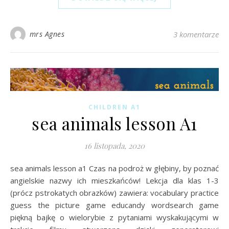
mrs Agnes
3 komentarze
CHILDREN A1
sea animals lesson A1
16 listopada, 2020
sea animals lesson a1 Czas na podroż w głębiny, by poznać
angielskie nazwy ich mieszkańców! Lekcja dla klas 1-3
(prócz pstrokatych obrazków) zawiera: vocabulary practice
guess the picture game educandy wordsearch game
piękną bajkę o wielorybie z pytaniami wyskakującymi w