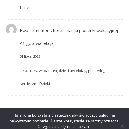
fajne
Ewa
-
Summer’s here – nauka piosenki wakacyjnej
A1 gotowa lekcja
31 lipca, 2025
Lekcja jest wspaniała, dzieci uwielbiają piosenkę,
serdeczne Dzięki.
Ta strona korzysta z ciasteczek aby świadczyć usługi na
najwyższym poziomie. Dalsze korzystanie ze strony oznacza,
że zgadzasz się na ich użycie.