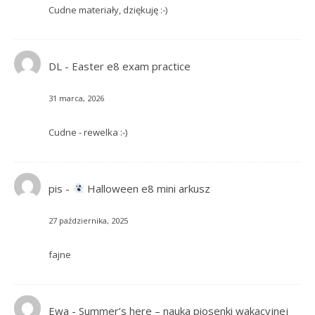
Cudne materiały, dziękuję :-)
DL
-
Easter e8 exam practice
31 marca, 2026
Cudne - rewelka :-)
pis
-
Halloween e8 mini arkusz
27 października, 2025
fajne
Ewa
-
Summer’s here – nauka piosenki wakacyjnej