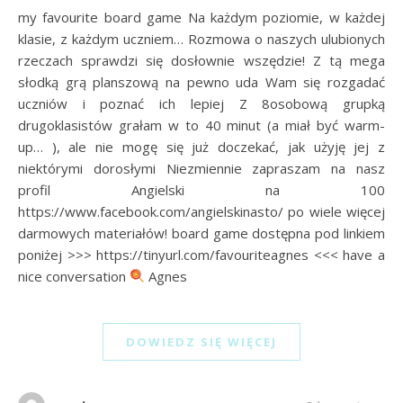
my favourite board game Na każdym poziomie, w każdej
klasie, z każdym uczniem… Rozmowa o naszych ulubionych
rzeczach sprawdzi się dosłownie wszędzie! Z tą mega
słodką grą planszową na pewno uda Wam się rozgadać
uczniów i poznać ich lepiej Z 8osobową grupką
drugoklasistów grałam w to 40 minut (a miał być warm-
up… ), ale nie mogę się już doczekać, jak użyję jej z
niektórymi dorosłymi Niezmiennie zapraszam na nasz
profil Angielski na 100
https://www.facebook.com/angielskinasto/ po wiele więcej
darmowych materiałów! board game dostępna pod linkiem
poniżej >>> https://tinyurl.com/favouriteagnes <<< have a
nice conversation
Agnes
DOWIEDZ SIĘ WIĘCEJ