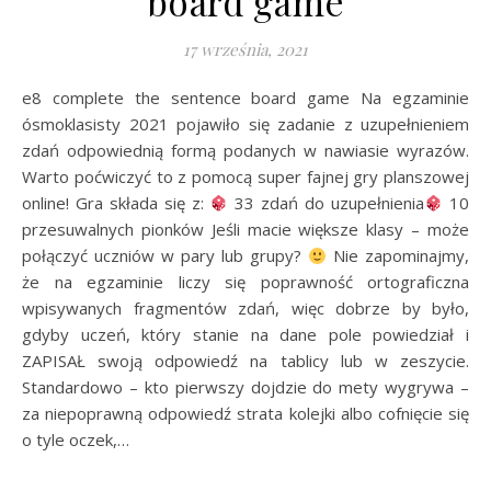
board game
17 września, 2021
e8 complete the sentence board game Na egzaminie
ósmoklasisty 2021 pojawiło się zadanie z uzupełnieniem
zdań odpowiednią formą podanych w nawiasie wyrazów.
Warto poćwiczyć to z pomocą super fajnej gry planszowej
online! Gra składa się z:
33 zdań do uzupełnienia
10
przesuwalnych pionków Jeśli macie większe klasy – może
połączyć uczniów w pary lub grupy?
Nie zapominajmy,
że na egzaminie liczy się poprawność ortograficzna
wpisywanych fragmentów zdań, więc dobrze by było,
gdyby uczeń, który stanie na dane pole powiedział i
ZAPISAŁ swoją odpowiedź na tablicy lub w zeszycie.
Standardowo – kto pierwszy dojdzie do mety wygrywa –
za niepoprawną odpowiedź strata kolejki albo cofnięcie się
o tyle oczek,…