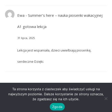
Ewa
-
Summer’s here – nauka piosenki wakacyjnej
A1 gotowa lekcja
31 lipca, 2025
Lekcja jest wspaniała, dzieci uwielbiają piosenkę,
serdeczne Dzięki.
Ta strona korzysta z ciasteczek aby świadczyć usługi na
najwyższym poziomie. Dalsze korzystanie ze strony oznacza,
że zgadzasz się na ich użycie.
Ashe Motyw przez
WP Royal
.
Zgoda