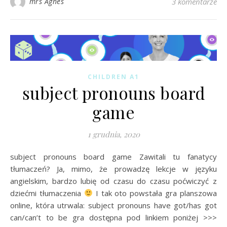
mrs Agnes
3 komentarze
CHILDREN A1
subject pronouns board
game
1 grudnia, 2020
subject pronouns board game Zawitali tu fanatycy
tłumaczeń? Ja, mimo, że prowadzę lekcje w języku
angielskim, bardzo lubię od czasu do czasu poćwiczyć z
dziećmi tłumaczenia
I tak oto powstała gra planszowa
online, która utrwala: subject pronouns have got/has got
can/can’t to be gra dostępna pod linkiem poniżej >>>