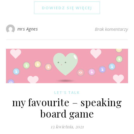
DOWIEDZ SIĘ WIĘCEJ
mrs Agnes
Brak komentarzy
LET'S TALK
my favourite – speaking
board game
13 kwietnia, 2021