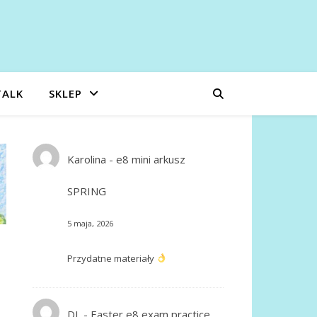
TALK
SKLEP
Karolina
-
e8 mini arkusz
SPRING
5 maja, 2026
Przydatne materiały
DL
-
Easter e8 exam practice