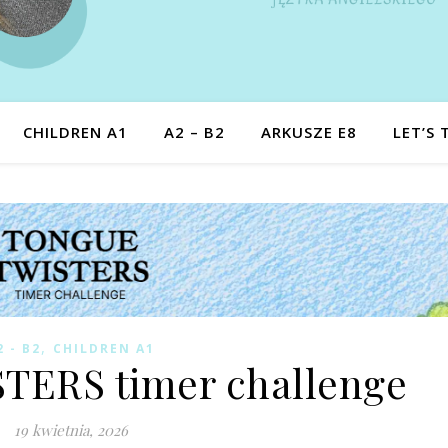
CHILDREN A1
A2 – B2
ARKUSZE E8
LET’S 
,
2 - B2
CHILDREN A1
ERS timer challenge
19 kwietnia, 2026