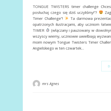
TONGUE TWISTERS timer challenge Chcesz
posłuchaj czego się dziś uczyliśmy!”?
Zag
Timer Challenge”!
Ta darmowa prezentacja
opatrzonych ilustracjami, aby uczniom łatw
TIMER
(włączany i pauzowany w dowolnym 
wszyscy wiemy, uczniowie uwielbiają wyzwan
moim nowym Tongue Twisters Timer Chall
Angielskiego w ten czwartek…
D
mrs Agnes