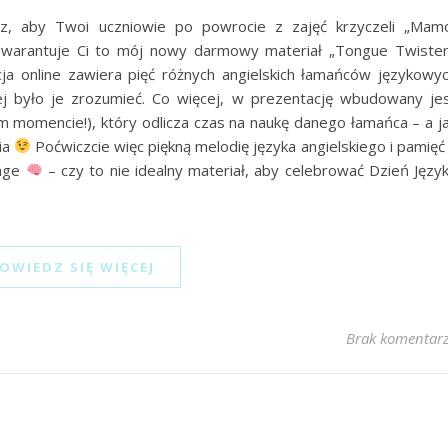
, aby Twoi uczniowie po powrocie z zajęć krzyczeli „Mam
warantuje Ci to mój nowy darmowy materiał „Tongue Twiste
 online zawiera pięć różnych angielskich łamańców językowy
iej było je zrozumieć. Co więcej, w prezentację wbudowany je
momencie!), który odlicza czas na naukę danego łamańca – a j
ia
Poćwiczcie więc piękną melodię języka angielskiego i pamięć
enge
– czy to nie idealny materiał, aby celebrować Dzień Języ
OWIEDZ SIĘ WIĘCEJ
Brak komentar