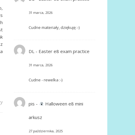
o,
31 marca, 2026
rs
ch
Cudne materiały, dziękuję :-)
st
ak
 z
ka
DL
-
Easter e8 exam practice
31 marca, 2026
Cudne - rewelka :-)
zy
pis
-
Halloween e8 mini
arkusz
27 października, 2025