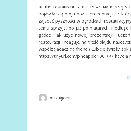
at the restaurant ROLE PLAY Na naszej stro
pojawiła się moja nowa prezentacja, z któ
zajadać pyszności w ogródkach restauracyjny
temu sprzyja, bo już po maturach, niedługo
gadać Jak użyć nowej prezentacji: uczeń c
restauracji i reaguje na treść slajdu nauczyc
współzajadacz (’a friend’) Lubicie świeży s
https://tinyurl.com/pineapple100 <<< have a 
D
mrs Agnes