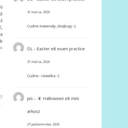
o)
31 marca, 2026
uż
eż
Cudne materiały, dziękuję :-)
ć,
ta
ub
>>
DL
-
Easter e8 exam practice
31 marca, 2026
Cudne - rewelka :-)
zy
pis
-
Halloween e8 mini
arkusz
27 października, 2025