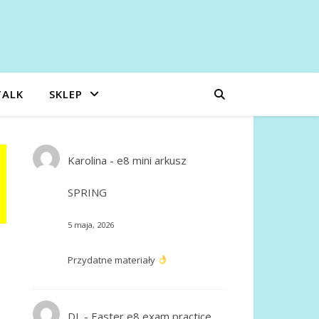
TALK
SKLEP
Karolina
-
e8 mini arkusz
SPRING
5 maja, 2026
Przydatne materiały
DL
-
Easter e8 exam practice