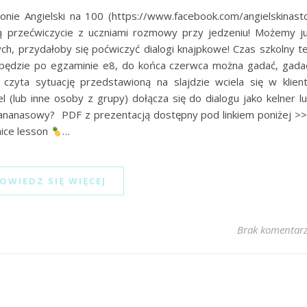
nie Angielski na 100 (https://www.facebook.com/angielskinast
rą przećwiczycie z uczniami rozmowy przy jedzeniu! Możemy j
ch, przydałoby się poćwiczyć dialogi knajpkowe! Czas szkolny t
 będzie po egzaminie e8, do końca czerwca można gadać, gada
zyta sytuację przedstawioną na slajdzie wciela się w klien
iel (lub inne osoby z grupy) dołącza się do dialogu jako kelner l
ok ananasowy? PDF z prezentacją dostępny pod linkiem poniżej >
nice lesson
…
OWIEDZ SIĘ WIĘCEJ
Brak komentar