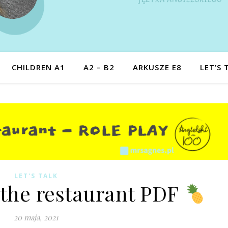
CHILDREN A1
A2 – B2
ARKUSZE E8
LET’S 
LET'S TALK
the restaurant PDF
20 maja, 2021