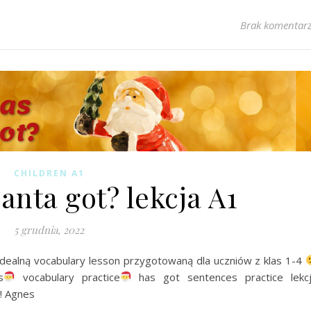
Brak komentar
CHILDREN A1
anta got? lekcja A1
5 grudnia, 2022
dealną vocabulary lesson przygotowaną dla uczniów z klas 1-4
s
vocabulary practice
has got sentences practice lekc
! Agnes