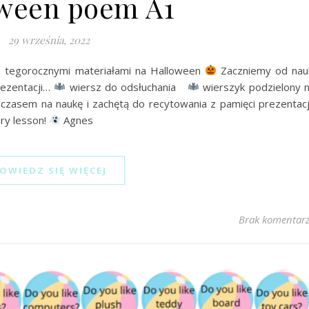
ween poem A1
29 września, 2022
 tegorocznymi materiałami na Halloween
Zaczniemy od nau
rezentacji…
wiersz do odsłuchania
wierszyk podzielony 
 czasem na naukę i zachętą do recytowania z pamięci prezentac
ary lesson!
Agnes
OWIEDZ SIĘ WIĘCEJ
Brak komentar