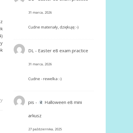
31 marca, 2026
az
Cudne materiały, dziękuję :-)
ek
4)
by
ok
DL
-
Easter e8 exam practice
31 marca, 2026
Cudne - rewelka :-)
zy
pis
-
Halloween e8 mini
arkusz
27 października, 2025