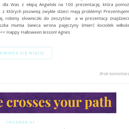
la Was z ekipą Angielski na 100 prezentację, która pomo
z których pisownią zwykle dzieci mają problemy! Prezentuje
lukę, robimy słowniczki do zeszytów a w prezentacji znajdziec
zka mumia świeca wrona pajęczyny śmierć kociołek wilkoł
 <<< Happy Halloween lesson! Agnes
OWIEDZ SIĘ WIĘCEJ
Brak komentar
CHILDREN A1