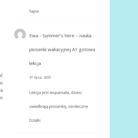
fajne
Ewa
-
Summer’s here – nauka
piosenki wakacyjnej A1 gotowa
lekcja
ić
31 lipca, 2025
o
ia
Lekcja jest wspaniała, dzieci
do
uwielbiają piosenkę, serdeczne
Dzięki.