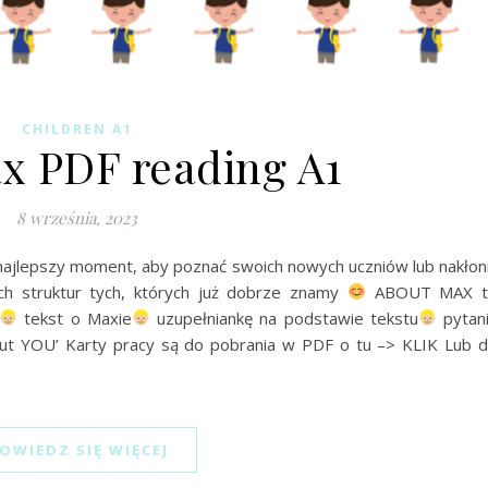
CHILDREN A1
x PDF reading A1
8 września, 2023
najlepszy moment, aby poznać swoich nowych uczniów lub nakłon
h struktur tych, których już dobrze znamy
ABOUT MAX t
tekst o Maxie
uzupełniankę na podstawie tekstu
pytan
out YOU’ Karty pracy są do pobrania w PDF o tu –> KLIK Lub 
OWIEDZ SIĘ WIĘCEJ