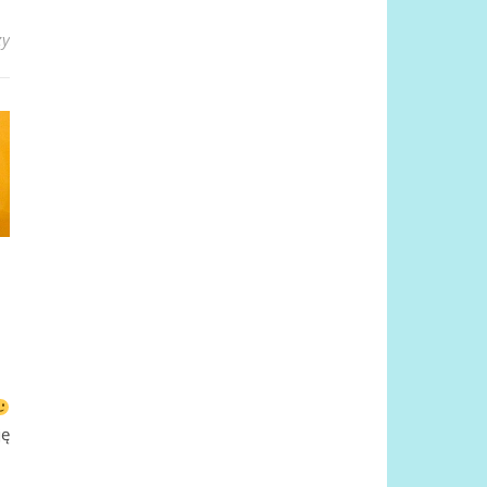
zy
ję