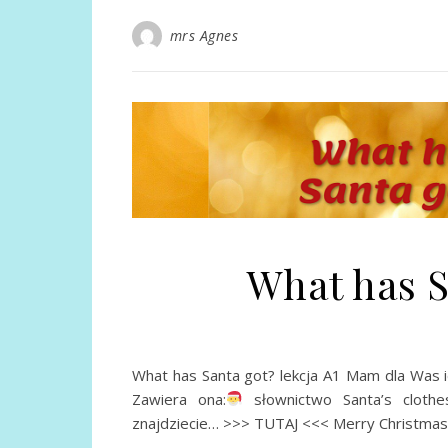
mrs Agnes
What has S
What has Santa got? lekcja A1 Mam dla Was i
Zawiera ona:
słownictwo Santa’s clothe
znajdziecie… >>> TUTAJ <<< Merry Christmas