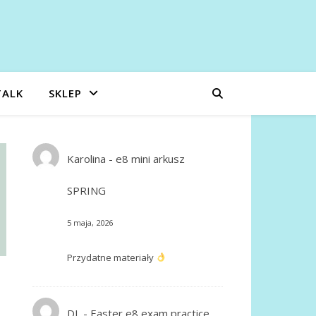
TALK
SKLEP
Karolina
-
e8 mini arkusz
SPRING
5 maja, 2026
Przydatne materiały
DL
-
Easter e8 exam practice