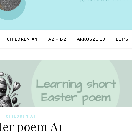
CHILDREN A1
A2 – B2
ARKUSZE E8
LET’S 
CHILDREN A1
ter poem A1