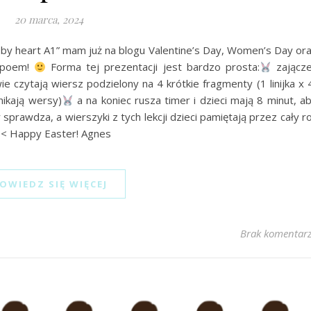
20 marca, 2024
 by heart A1” mam już na blogu Valentine’s Day, Women’s Day or
r poem!
Forma tej prezentacji jest bardzo prosta:
zającz
e czytają wiersz podzielony na 4 krótkie fragmenty (1 linijka x 
nikają wersy)
a na koniec rusza timer i dzieci mają 8 minut, a
sprawdza, a wierszyki z tych lekcji dzieci pamiętają przez cały r
<< Happy Easter! Agnes
OWIEDZ SIĘ WIĘCEJ
Brak komentar