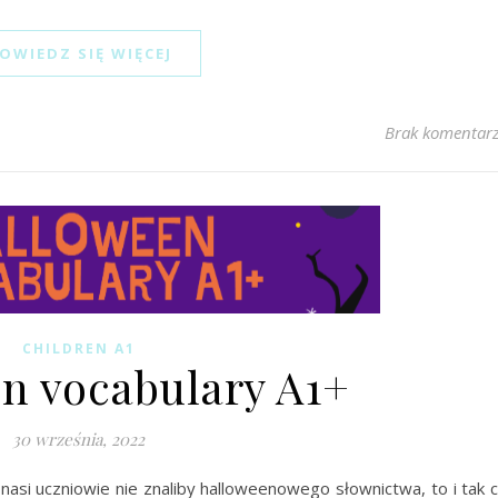
OWIEDZ SIĘ WIĘCEJ
Brak komentar
CHILDREN A1
n vocabulary A1+
30 września, 2022
asi uczniowie nie znaliby halloweenowego słownictwa, to i tak 