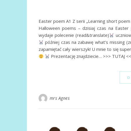
Easter poem A1 Z serii „Learning short poem
Halloween poems – dzisiaj czas na Easte
wydaje polecenie (read&translate)
uczniowi
później czas na zabawę what’s missing (z
zapamiętać cały wierszyk! U mnie to się super 
Prezentację znajdziecie… >>> TUTAJ <
D
mrs Agnes