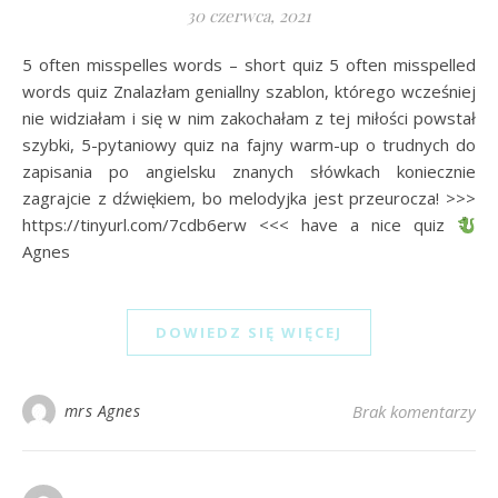
30 czerwca, 2021
5 often misspelles words – short quiz 5 often misspelled
words quiz Znalazłam geniallny szablon, którego wcześniej
nie widziałam i się w nim zakochałam z tej miłości powstał
szybki, 5-pytaniowy quiz na fajny warm-up o trudnych do
zapisania po angielsku znanych słówkach koniecznie
zagrajcie z dźwiękiem, bo melodyjka jest przeurocza! >>>
https://tinyurl.com/7cdb6erw <<< have a nice quiz
Agnes
DOWIEDZ SIĘ WIĘCEJ
mrs Agnes
Brak komentarzy