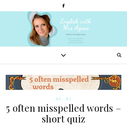
A2 - B2
5 often misspelled words –
short quiz