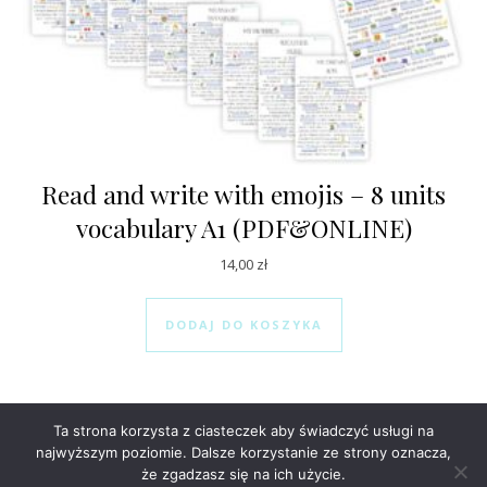
Read and write with emojis – 8 units
vocabulary A1 (PDF&ONLINE)
14,00
zł
DODAJ DO KOSZYKA
Ta strona korzysta z ciasteczek aby świadczyć usługi na
najwyższym poziomie. Dalsze korzystanie ze strony oznacza,
że zgadzasz się na ich użycie.