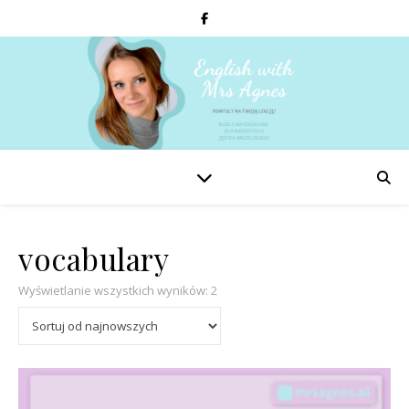
vocabulary
Posortowane według najnowszyc
Wyświetlanie wszystkich wyników: 2