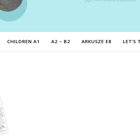
CHILDREN A1
A2 – B2
ARKUSZE E8
LET’S 