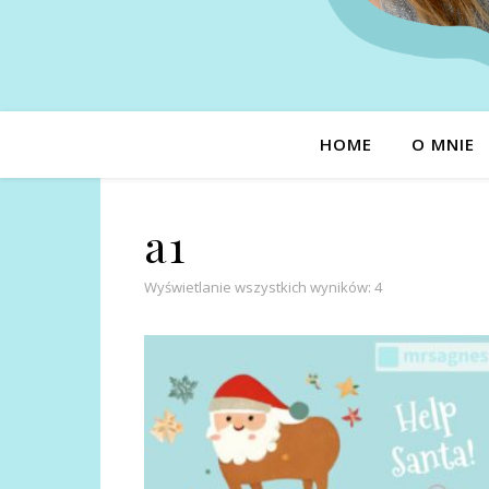
HOME
O MNIE
a1
Posortowane we
Wyświetlanie wszystkich wyników: 4