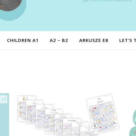
CHILDREN A1
A2 – B2
ARKUSZE E8
LET’S 
dług najnowszych