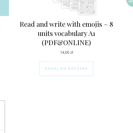
1
Read and write with emojis – 8
units vocabulary A1
(PDF&ONLINE)
14,00
zł
DODAJ DO KOSZYKA