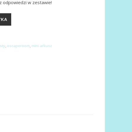
cz odpowiedzi w zestawie!
OM
YKA
sty
,
escaperoom
,
mini arkusz