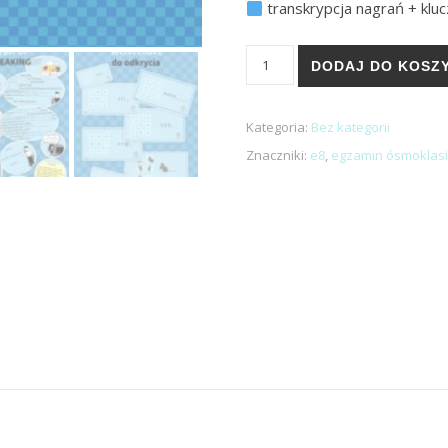
transkrypcja nagrań + klu
ilość e8 revision ESCAPE RO
DODAJ DO KOSZ
Kategoria:
Bez kategorii
Znaczniki:
e8
,
egzamin ósmoklasi