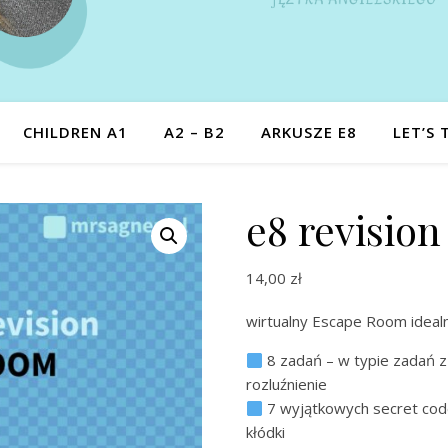
CHILDREN A1
A2 – B2
ARKUSZE E8
LET’S 
e8 revisi
14,00
zł
wirtualny Escape Room idealn
8 zadań – w typie zadań 
rozluźnienie
7 wyjątkowych secret codes
kłódki