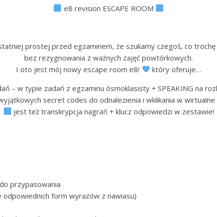
e8 revision ESCAPE ROOM
tatniej prostej przed egzaminem, że szukamy czegoś, co trochę
bez rezygnowania z ważnych zajęć powtórkowych.
I oto jest mój nowy escape room e8!
który oferuje…
ań – w typie zadań z egzaminu ósmoklasisty + SPEAKING na rozl
yjątkowych secret codes do odnalezienia i wklikania w wirtualne 
jest też transkrypcja nagrań + klucz odpowiedzi w zestawie!
 do przypasowania
 odpowiednich form wyrazów z nawiasu)